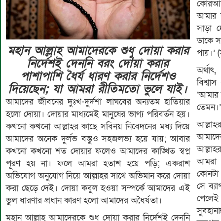
কোরআন
আমার ব
সাড়া দ
ডাকে স
মহান আল্লাহ আমাদেরকে শুধু দোয়া করার
পায়।’ 
নির্দেশই দেননি বরং দোয়া করার
অর্থাৎ
পাশাপাশি ধৈর্য ধারণ করার নির্দেশও
বিশ্বা
দিয়েছেন; যা আমরা রীতিমতো ভুলে যাই।
‘আমার 
আমাদের জীবনের দুঃখ-দুর্দশা লাঘবের অন্যতম হাতিয়ার
তেমন।’ 
হলো দোয়া। দোয়ার মাধ্যমেই মানুষের ভাগ্য পরিবর্তন হয়।
আল্লা
কখনো কখনো আল্লাহর কাছে সবিনয় নিবেদনের মধ্য দিয়ে
আমাদের
আমাদের অনেক দুর্লভ বস্তুও সহজলভ্য হয়ে যায়; আবার
আল্লাহ
কখনো কখনো শত দোয়ার ফলেও আমাদের কাঙ্খিত স্বপ্ন
আমরা 
পূরণ হয় না। ফলে আমরা হতাশ হয়ে পড়ি; একরাশ
কোনটা
অভিযোগ অনুযোগ নিয়ে আল্লাহর সাথে অভিমান করে দোয়া
সে ব্য
করা ছেড়ে দেই। দোয়া কবুল হওয়া সম্পর্কে আমাদের এই
পেলেই 
ভুল ধারণার প্রধান কারণ হলো আমাদের অধৈর্যতা।
সুবহান
মহান আল্লাহ আমাদেরকে শুধু দোয়া করার নির্দেশই দেননি