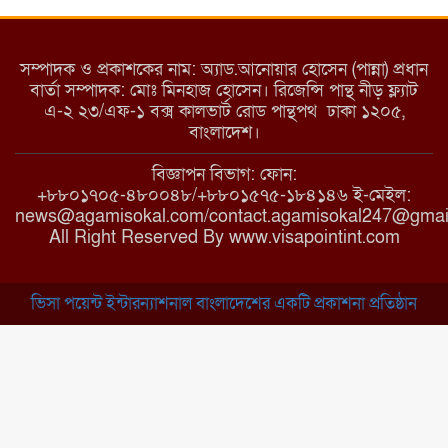
মরণ নেশা
সম্পাদক ও প্রকাশকের নাম: অ্যাড.আনোয়ার হোসেন (পান্না) প্রধান
বার্তা সম্পাদক: মোঃ মিনহাজ হোসেন। রিজেন্সি পান্থ নীড় ফ্ল্যাট
এ-২ ২৩/এফ-১ বক্স কালভার্ট রোড পান্থপথ ঢাকা ১২০৫,
মাধবপুরে কমিউনিটি ক্লিনিকে
বাংলাদেশ।
অনিয়মের অভিযোগ
বিজ্ঞাপন বিভাগ: ফোন:
+৮৮০১৭০৫-৪৮০০৪৮/+৮৮০১৫৭৫-১৮৪১৪৬ ই-মেইল:
news@agamisokal.com/contact.agamisokal247@gmai
রাজবাড়ী: বালিয়াকান্দিতে কিশোরীর
All Right Reserved By www.visapointint.com
ঝুলন্ত মরদেহ উদ্ধার
ভিসা পয়েন্ট ইন্টারন্যাশনাল বাংলাদেশের একটি প্রকাশনা প্রতিষ্ঠান
ব্রাহ্মণবাড়িয়া: নাসিরনগরের মাদ্রাসায়
দুর্নীতির অভিযোগ
মুন্সিগঞ্জ: খালেদা জিয়ার সুস্থতা