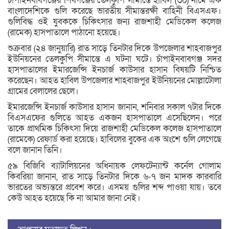
চাঁপাইনবাবগঞ্জের শিবগঞ্জের তেলকুপি সীমান্তে হাবিল (৩০) নামে এক
বাংলাদেশিকে গুলি করেছে ভারতীয় সীমান্তরক্ষী বাহিনী বিএসএফ।
গুলিবিদ্ধ ওই যুবককে চিকিৎসার জন্য রাজশাহী মেডিকেল কলেজ
(রামেক) হাসপাতালে পাঠানো হয়েছে।
শুক্রবার (২৪ জানুয়ারি) রাত সাড়ে তিনটার দিকে উপজেলার শাহবাজপুর
ইউনিয়নের তেলকুপি সীমান্তে এ ঘটনা ঘটে। চাঁপাইনবাবগঞ্জ সদর
হাসপাতালের ইমারজেন্সি ইনচার্জ কাউসার হাসান বিষয়টি নিশ্চিত
করেছেন। আহত হাবিল উপজেলার শাহবাজপুর ইউনিয়নের মোল্লাটোলা
গ্রামের বেলালের ছেলে।
ইমারজেন্সি ইনচার্জ কাউসার হাসান জানান, শনিবার সকাল ৭টার দিকে
বিএসএফের গুলিতে আহত একজন হাসপাতালে এসেছিলেন। পরে
তাকে প্রাথমিক চিকিৎসা দিয়ে রাজশাহী মেডিকেল কলেজ হাসপাতালে
(রামেকে) রেফার্ড করা হয়েছে। হাবিলের বুকের এক অংশে গুলি লেগেছে
বলে জানান তিনি।
৫৯ বিজিবি ব্যাটালিয়নের অধিনায়ক লেফটেন্যান্ট কর্নেল গোলাম
কিবরিয়া জানান, রাত সাড়ে তিনটার দিকে ৬-৭ জন মাদক কারবারি
ভারতের অভ্যন্তরে প্রবেশ করে। এসময় গুলির শব্দ পাওয়া যায়। তবে
কেউ আহত হয়েছে কি না আমার জানা নেই।