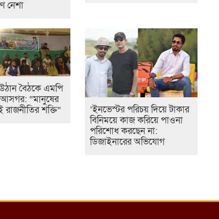
ণ নেশা
ে উঠান বৈঠকে এমপি
লী আসগর: “মানুষের
‘ইনভেস্টর পরিচয় দিয়ে টাকার
 রাজনীতির শক্তি”
বিনিময়ে কাজ করিয়ে পাওনা
পরিশোধ করছেন না:
ডিজাইনারের অভিযোগ