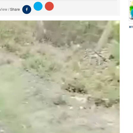
 View
/
Share