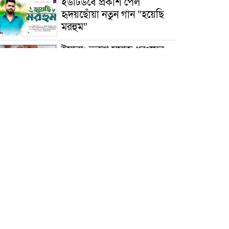
ইউটিউবে প্রকাশ পেল
হৃদয়ছোঁয়া নতুন গান “হয়েছি
মরহুম”
ইয়াবা: তরুণ সমাজ ধ্বংসের
ভয়ংকর মরণ নেশা
মাধবপুরে কমিউনিটি ক্লিনিকে
অনিয়মের অভিযোগ
রাজবাড়ী: বালিয়াকান্দিতে
কিশোরীর ঝুলন্ত মরদেহ উদ্ধার
ব্রাহ্মণবাড়িয়া: নাসিরনগরের
মাদ্রাসায় দুর্নীতির অভিযোগ