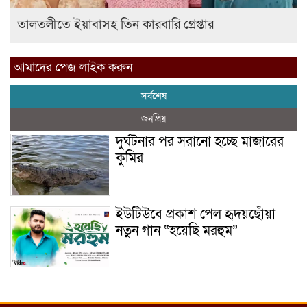
তালতলীতে ইয়াবাসহ তিন কারবারি গ্রেপ্তার
আমাদের পেজ লাইক করুন
সর্বশেষ
জনপ্রিয়
দুর্ঘটনার পর সরানো হচ্ছে মাজারের
কুমির
ইউটিউবে প্রকাশ পেল হৃদয়ছোঁয়া
নতুন গান “হয়েছি মরহুম”
ইয়াবা: তরুণ সমাজ ধ্বংসের ভয়ংকর
মরণ নেশা