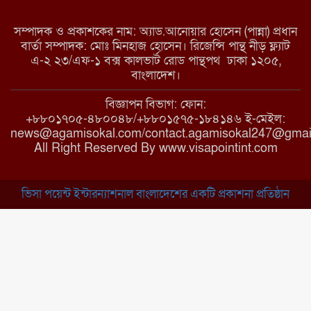
সম্পাদক ও প্রকাশকের নাম: অ্যাড.আনোয়ার হোসেন (পান্না) প্রধান
বার্তা সম্পাদক: মোঃ মিনহাজ হোসেন। রিজেন্সি পান্থ নীড় ফ্ল্যাট
এ-২ ২৩/এফ-১ বক্স কালভার্ট রোড পান্থপথ ঢাকা ১২০৫,
মাধবপুরে কমিউনিটি ক্লিনিকে
বাংলাদেশ।
অনিয়মের অভিযোগ
বিজ্ঞাপন বিভাগ: ফোন:
+৮৮০১৭০৫-৪৮০০৪৮/+৮৮০১৫৭৫-১৮৪১৪৬ ই-মেইল:
news@agamisokal.com/contact.agamisokal247@gmai
রাজবাড়ী: বালিয়াকান্দিতে কিশোরীর
All Right Reserved By www.visapointint.com
ঝুলন্ত মরদেহ উদ্ধার
ভিসা পয়েন্ট ইন্টারন্যাশনাল বাংলাদেশের একটি প্রকাশনা প্রতিষ্ঠান
ব্রাহ্মণবাড়িয়া: নাসিরনগরের মাদ্রাসায়
দুর্নীতির অভিযোগ
মুন্সিগঞ্জ: খালেদা জিয়ার সুস্থতা
কামনায় দোয়া মাহফিল