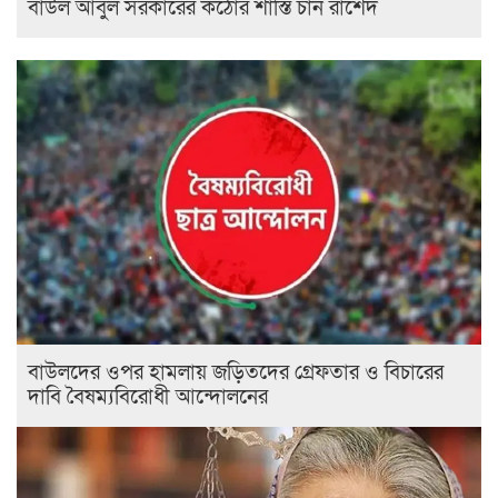
বাউল আবুল সরকারের কঠোর শাস্তি চান রাশেদ
বাউলদের ওপর হামলায় জড়িতদের গ্রেফতার ও বিচারের
দাবি বৈষম্যবিরোধী আন্দোলনের