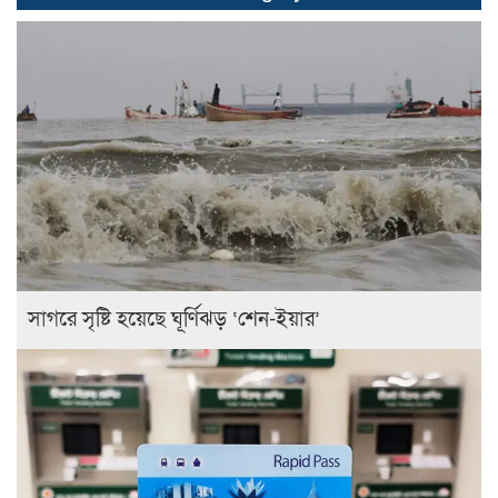
সাগরে সৃষ্টি হয়েছে ঘূর্ণিঝড় ‘শেন-ইয়ার’