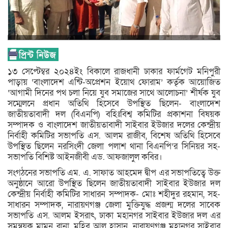
১৩ সেপ্টেম্বর ২০২৪ইং বিকালে রাজধানী ঢাকার ফার্মগেট মনিপুরী
পাড়ায় ‘বাংলাদেশ এন্টি-অপ্রেশন ইয়োথ ফোরাম’ কর্তৃক আয়োজিত
‘আগামী দিনের পথ চলা নিয়ে যুব সমাজের সাথে আলোচনা’ শীর্ষক যুব
সম্মেলনে প্রধান অতিথি হিসেবে উপস্থিত ছিলেন- বাংলাদেশ
জাতীয়তাবাদী দল (বিএনপি) বহিঃবিশ্ব কমিটির প্রকাশনা বিষয়ক
সম্পাদক ও বাংলাদেশ জাতীয়তাবাদী সাইবার ইউজার দলের কেন্দ্রীয়
নির্বাহী কমিটির সভাপতি এস. আলম রাজীব, বিশেষ অতিথি হিসেবে
উপস্থিত ছিলেন নরসিংদী জেলা পলাশ থানা বিএনপি’র সিনিয়র সহ-
সভাপতি বিশিষ্ট আইনজীবী এড. আফজালুল কবির।
সংগঠনের সভাপতি এম. এ. সাফাত আহমেদ দ্বীপ এর সভাপতিত্বে উক্ত
অনুষ্ঠানে আরো উপস্থিত ছিলেন জাতীয়তাবাদী সাইবার ইউজার দল
কেন্দ্রীয় নির্বাহী কমিটির সাধারন সম্পাদক- মোঃ শহীদুর রহমান, সহ-
সাধারন সম্পাদক, নারায়ণগঞ্জ জেলা মুক্তিযুদ্ধ প্রজন্ম দলের সাবেক
সভাপতি এস. আলম ইসরাৎ, ঢাকা মহানগর সাইবার ইউজার দল এর
সমন্বয়ক মামুন রানা, মুহিব আল হাসান, নারায়ণগঞ্জ মহানগর সাইবার