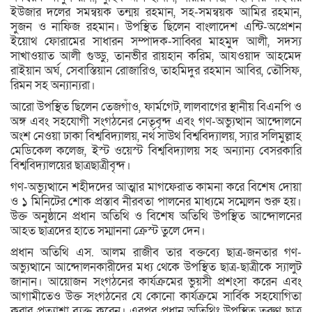
ইউজার দলের সমন্বয়ক তন্ময় রহমান, সহ-সমন্বয়ক আমির রহমান,
সুজন ও নাফিজ রহমান। উপস্থিত ছিলেন বাংলাদেশ এন্টি-অপ্রেশন
ইয়োথ ফোরামের সাধারন সম্পাদক-সাব্বির মাহমুদ আলী, সদস্য
সাখাওয়াত আলী গুড্ডু, তানভীর রায়হান করিম, আযওয়াদ আহমেদ
রাইয়ান অর্ঘ, সেবাস্তিয়ান রোজারিও, তাহমিদুর রহমান আবির, তৌসিফ,
রিমন সহ অন্যান্যরা।
আরো উপস্থিত ছিলেন তেজগাঁও, ফার্মগেট, লালবাগের স্থানীয় বিএনপি ও
অঙ্গ এবং সহযোগী সংগঠনের নেতৃবৃন্দ এবং গণ-অভ্যুত্থান আন্দোলনে
অংশ নেওয়া ঢাকা বিশ্ববিদ্যালয়, নর্থ সাউথ বিশ্ববিদ্যালয়, স্যার সলিমুল্লাহ
মেডিকেল কলেজ, ইস্ট ওয়েস্ট বিশ্ববিদ্যালয় সহ অন্যান্য বেসরকারি
বিশ্ববিদ্যালয়ের ছাত্রছাত্রীবৃন্দ।
গণ-অভ্যুত্থানে শহীদদের আত্মার মাগফেরাত কামনা করে বিশেষ দোয়া
ও ১ মিনিটের শোক প্রস্তাব নীরবতা পালনের মাধ্যমে সম্মেলন শুরু হয়।
উক্ত অনুষ্ঠানে প্রধান অতিথি ও বিশেষ অতিথি উপস্থিত আন্দোলনের
আহত ছাত্রদের হাতে সম্মাননা ক্রেস্ট তুলে দেন।
প্রধান অতিথি এস. আলম রাজীব তার বক্তব্যে ছাত্র-জনতার গণ-
অভ্যুত্থানে আন্দোলনকারীদের মধ্য থেকে উপস্থিত ছাত্র-ছাত্রীকে স্যালুট
জানান। আয়োজন সংগঠনের কার্যক্রমের ভুয়সী প্রশংসা করেন এবং
আগামীতেও উক্ত সংগঠনের যে কোনো কার্যক্রমে সার্বিক সহযোগিতা
করার প্রত্যাশা ব্যক্ত করেন। এরপর প্রধান অতিথিঃ উপস্থিত তরুণ ছাত্র