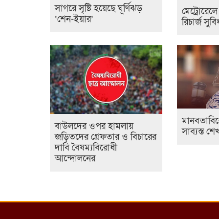
সাগরে সৃষ্টি হয়েছে ঘূর্ণিঝড়
মেট্রোরে
‘শেন-ইয়ার’
রিচার্জ সুবি
মানবতাবি
বাউলদের ওপর হামলায়
সাব্যস্ত শে
জড়িতদের গ্রেফতার ও বিচারের
দাবি বৈষম্যবিরোধী
আন্দোলনের