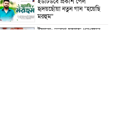
ইউটিউবে প্রকাশ পেল
হৃদয়ছোঁয়া নতুন গান “হয়েছি
মরহুম”
ইয়াবা: তরুণ সমাজ ধ্বংসের
ভয়ংকর মরণ নেশা
মাধবপুরে কমিউনিটি ক্লিনিকে
অনিয়মের অভিযোগ
রাজবাড়ী: বালিয়াকান্দিতে
কিশোরীর ঝুলন্ত মরদেহ উদ্ধার
ব্রাহ্মণবাড়িয়া: নাসিরনগরের
মাদ্রাসায় দুর্নীতির অভিযোগ