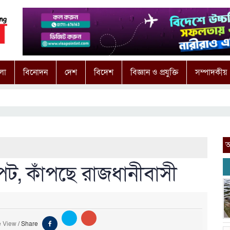
লা
বিনোদন
দেশ
বিদেশ
বিজ্ঞান ও প্রযুক্তি
সম্পাদকীয়
আ
ট, কাঁপছে রাজধানীবাসী
e View
/
Share