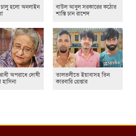
লে চালু হলো অনলাইন
বাউল আবুল সরকারের কঠোর
ধা
শাস্তি চান রাশেদ
রোধী অপরাধে দোষী
তালতলীতে ইয়াবাসহ তিন
খ হাসিনা
কারবারি গ্রেপ্তার