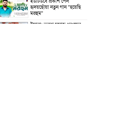
ইউটিউবে প্রকাশ পেল
হৃদয়ছোঁয়া নতুন গান “হয়েছি
মরহুম”
ইয়াবা: তরুণ সমাজ ধ্বংসের
ভয়ংকর মরণ নেশা
মাধবপুরে কমিউনিটি ক্লিনিকে
অনিয়মের অভিযোগ
রাজবাড়ী: বালিয়াকান্দিতে
কিশোরীর ঝুলন্ত মরদেহ উদ্ধার
ব্রাহ্মণবাড়িয়া: নাসিরনগরের
মাদ্রাসায় দুর্নীতির অভিযোগ