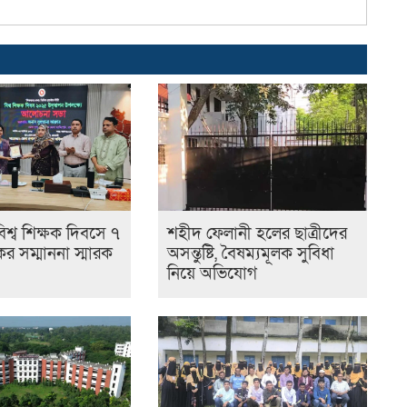
িশ্ব শিক্ষক দিবসে ৭
শহীদ ফেলানী হলের ছাত্রীদের
ের সম্মাননা স্মারক
অসন্তুষ্টি, বৈষম্যমূলক সুবিধা
নিয়ে অভিযোগ