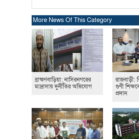
More News Of This Category
ব্রাহ্মণবাড়িয়া: নাসিরনগরের
রাজবাড়ী: ব
মাদ্রাসায় দুর্নীতির অভিযোগ
গুণী শিক্ষক
প্রদান