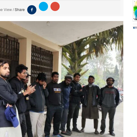
me View
/
Share