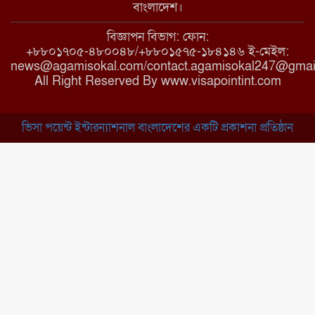
বাংলাদেশ।
অনিয়মের অভিযোগ
বিজ্ঞাপন বিভাগ: ফোন:
+৮৮০১৭০৫-৪৮০০৪৮/+৮৮০১৫৭৫-১৮৪১৪৬ ই-মেইল:
news@agamisokal.com/contact.agamisokal247@gmai
রাজবাড়ী: বালিয়াকান্দিতে কিশোরীর
All Right Reserved By www.visapointint.com
ঝুলন্ত মরদেহ উদ্ধার
ভিসা পয়েন্ট ইন্টারন্যাশনাল বাংলাদেশের একটি প্রকাশনা প্রতিষ্ঠান
ব্রাহ্মণবাড়িয়া: নাসিরনগরের মাদ্রাসায়
দুর্নীতির অভিযোগ
মুন্সিগঞ্জ: খালেদা জিয়ার সুস্থতা
কামনায় দোয়া মাহফিল
চাঁপাইনবাবগঞ্জ: সরকারি কলেজ