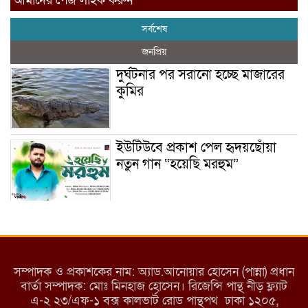
আমাদের পেজ লাইক করুন
সর্বশেষ
জনপ্রিয়
দুর্ঘটনার পর সরানো হচ্ছে মাজারের
কুমির
ইউটিউবে প্রকাশ পেল হৃদয়ছোঁয়া
নতুন গান “হয়েছি মরহুম”
ইয়াবা: তরুণ সমাজ ধ্বংসের ভয়ংকর
মরণ নেশা
সম্পাদক ও প্রকাশকের নাম: অ্যাড.আনোয়ার হোসেন (পান্না) প্রধান
বার্তা সম্পাদক: মোঃ মিনহাজ হোসেন। রিজেন্সি পান্থ নীড় ফ্ল্যাট
এ-২ ২৩/এফ-১ বক্স কালভার্ট রোড পান্থপথ ঢাকা ১২০৫,
মাধবপুরে কমিউনিটি ক্লিনিকে