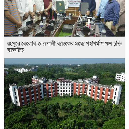
রংপুরে বেরোবি ও রূপালী ব্যাংকের মধ্যে গৃহনির্মাণ ঋণ চুক্তি
স্বাক্ষরিত