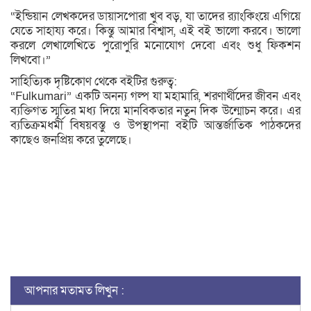
“ইন্ডিয়ান লেখকদের ডায়াসপোরা খুব বড়, যা তাদের র‌্যাংকিংয়ে এগিয়ে
যেতে সাহায্য করে। কিন্তু আমার বিশ্বাস, এই বই ভালো করবে। ভালো
করলে লেখালেখিতে পুরোপুরি মনোযোগ দেবো এবং শুধু ফিকশন
লিখবো।”
সাহিত্যিক দৃষ্টিকোণ থেকে বইটির গুরুত্ব:
“Fulkumari” একটি অনন্য গল্প যা মহামারি, শরণার্থীদের জীবন এবং
ব্যক্তিগত স্মৃতির মধ্য দিয়ে মানবিকতার নতুন দিক উন্মোচন করে। এর
ব্যতিক্রমধর্মী বিষয়বস্তু ও উপস্থাপনা বইটি আন্তর্জাতিক পাঠকদের
কাছেও জনপ্রিয় করে তুলেছে।
আপনার মতামত লিখুন :