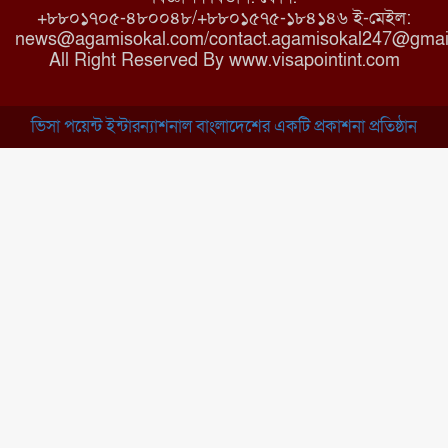
+৮৮০১৭০৫-৪৮০০৪৮/+৮৮০১৫৭৫-১৮৪১৪৬ ই-মেইল:
news@agamisokal.com/contact.agamisokal247@gmai
রাজবাড়ী: বালিয়াকান্দিতে কিশোরীর
All Right Reserved By www.visapointint.com
ঝুলন্ত মরদেহ উদ্ধার
ভিসা পয়েন্ট ইন্টারন্যাশনাল বাংলাদেশের একটি প্রকাশনা প্রতিষ্ঠান
ব্রাহ্মণবাড়িয়া: নাসিরনগরের মাদ্রাসায়
দুর্নীতির অভিযোগ
মুন্সিগঞ্জ: খালেদা জিয়ার সুস্থতা
কামনায় দোয়া মাহফিল
চাঁপাইনবাবগঞ্জ: সরকারি কলেজ
মাঠে ইসিপি উদ্যোক্তা মেলা