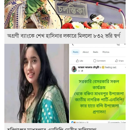
অগ্রণী ব্যাংকে শেখ হাসিনার লকারে মিললো ৮৩২ ভরি স্বর্ণ