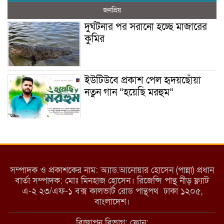
জনপ্রিয়
দুর্ঘটনার পর সরানো হচ্ছে মাজারের
কুমির
ইউটিউবে প্রকাশ পেল হৃদয়ছোঁয়া
নতুন গান “হয়েছি মরহুম”
ইয়াবা: তরুণ সমাজ ধ্বংসের ভয়ংকর
মরণ নেশা
সম্পাদক ও প্রকাশকের নাম: অ্যাড.আনোয়ার হোসেন (পান্না) প্রধান
বার্তা সম্পাদক: মোঃ মিনহাজ হোসেন। রিজেন্সি পান্থ নীড় ফ্ল্যাট
এ-২ ২৩/এফ-১ বক্স কালভার্ট রোড পান্থপথ ঢাকা ১২০৫,
মাধবপুরে কমিউনিটি ক্লিনিকে
বাংলাদেশ।
অনিয়মের অভিযোগ
বিজ্ঞাপন বিভাগ: ফোন: