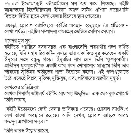
Paris” ইতোমধ্যেই বইপ্রেমীদের মন জয় করে নিয়েছে। বইটি
আমাজনের হিস্টোরিক্যাল ইন্ডিয়া অ্যান্ড সাউথ এশিয়া বায়োগ্রাফি
বিভাগে দ্বিতীয় স্থানে বেস্ট সেলার হিসেবে স্থান পেয়েছে।
এছাড়া, গ্লোবাল র‌্যাংকিংয়ে বইটির অবস্থান ২৯,১২৮ (এ প্রতিবেদন
লেখা পর্যন্ত)। বইটির সম্পাদনা করেছেন ডেভিড সেলিম সেয়ার্স।
গল্পের মূল সুর:
বইটিতে প্যারিসে বসবাসরত এক বাংলাদেশি শরণার্থীর গল্প বর্ণিত
হয়েছে, যিনি মহামারির কঠিন সময়ে তার একাকিত্ব দূর করেছেন একটি
ইঁদুরের সঙ্গে বন্ধুত্ব গড়ে। ইঁদুরটির নাম দেন তিনি ‘ফুলকুমারী’।
প্রতিদিন ফুলকুমারীকে একটি করে গল্প শোনানোর মাধ্যমে তিনি তার
জীবনের স্মৃতিময় অতীতের পাতা উন্মোচন করেন। এই গল্পগুলোতে
উঠে এসেছে বিপ্লব, দুর্ভিক্ষ, মুক্তিযুদ্ধ, এবং পরিবারের স্মরণীয় মুহূর্ত।
লেখকের প্রতিক্রিয়া:
লেখক পিনাকী ভট্টাচার্য বইটির সাফল্যে উচ্ছ্বসিত। এক ফেসবুক পোস্টে
তিনি জানান,
“বইটি ইতোমধ্যে বেস্ট সেলার তালিকায় এসেছে। গ্লোবাল র‌্যাংকিংও
বেশ ভালো অবস্থানে রয়েছে। আমি দেখব, গ্লোবাল র‌্যাংকে আরও
কতদূর এগোনো সম্ভব।”
তিনি আরও উল্লেখ করেন,