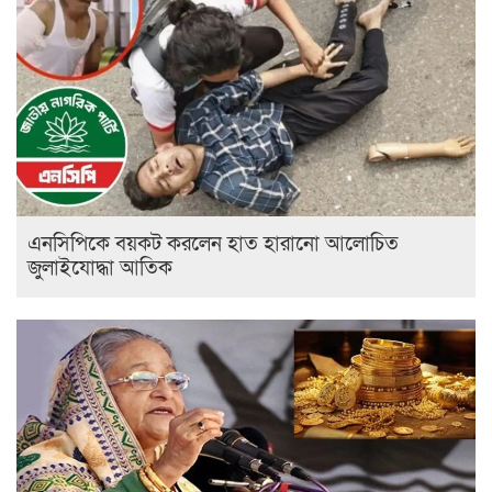
এনসিপিকে বয়কট করলেন হাত হারানো আলোচিত
জুলাইযোদ্ধা আতিক