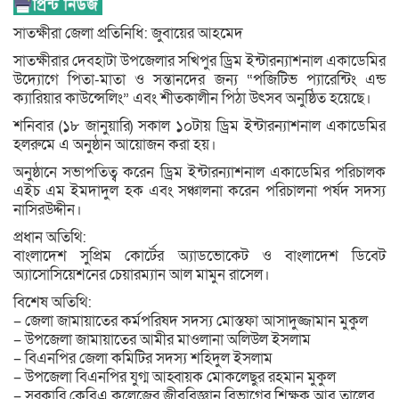
সাতক্ষীরা জেলা প্রতিনিধি: জুবায়ের আহমেদ
সাতক্ষীরার দেবহাটা উপজেলার সখিপুর ড্রিম ইন্টারন্যাশনাল একাডেমির
উদ্যোগে পিতা-মাতা ও সন্তানদের জন্য “পজিটিভ প্যারেন্টিং এন্ড
ক্যারিয়ার কাউন্সেলিং” এবং শীতকালীন পিঠা উৎসব অনুষ্ঠিত হয়েছে।
শনিবার (১৮ জানুয়ারি) সকাল ১০টায় ড্রিম ইন্টারন্যাশনাল একাডেমির
হলরুমে এ অনুষ্ঠান আয়োজন করা হয়।
অনুষ্ঠানে সভাপতিত্ব করেন ড্রিম ইন্টারন্যাশনাল একাডেমির পরিচালক
এইচ এম ইমদাদুল হক এবং সঞ্চালনা করেন পরিচালনা পর্ষদ সদস্য
নাসিরউদ্দীন।
প্রধান অতিথি:
বাংলাদেশ সুপ্রিম কোর্টের অ্যাডভোকেট ও বাংলাদেশ ডিবেট
অ্যাসোসিয়েশনের চেয়ারম্যান আল মামুন রাসেল।
বিশেষ অতিথি:
– জেলা জামায়াতের কর্মপরিষদ সদস্য মোস্তফা আসাদুজ্জামান মুকুল
– উপজেলা জামায়াতের আমীর মাওলানা অলিউল ইসলাম
– বিএনপির জেলা কমিটির সদস্য শহিদুল ইসলাম
– উপজেলা বিএনপির যুগ্ম আহ্বায়ক মোকলেছুর রহমান মুকুল
– সরকারি কেবিএ কলেজের জীববিজ্ঞান বিভাগের শিক্ষক আবু তালেব