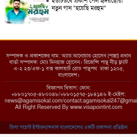
ইউটিউবে প্রকাশ পেল হৃদয়ছোঁয়া
নতুন গান “হয়েছি মরহুম”
ইয়াবা: তরুণ সমাজ ধ্বংসের ভয়ংকর
মরণ নেশা
সম্পাদক ও প্রকাশকের নাম: অ্যাড.আনোয়ার হোসেন (পান্না) প্রধান
বার্তা সম্পাদক: মোঃ মিনহাজ হোসেন। রিজেন্সি পান্থ নীড় ফ্ল্যাট
এ-২ ২৩/এফ-১ বক্স কালভার্ট রোড পান্থপথ ঢাকা ১২০৫,
মাধবপুরে কমিউনিটি ক্লিনিকে
বাংলাদেশ।
অনিয়মের অভিযোগ
বিজ্ঞাপন বিভাগ: ফোন:
+৮৮০১৭০৫-৪৮০০৪৮/+৮৮০১৫৭৫-১৮৪১৪৬ ই-মেইল:
news@agamisokal.com/contact.agamisokal247@gmai
রাজবাড়ী: বালিয়াকান্দিতে কিশোরীর
All Right Reserved By www.visapointint.com
ঝুলন্ত মরদেহ উদ্ধার
ভিসা পয়েন্ট ইন্টারন্যাশনাল বাংলাদেশের একটি প্রকাশনা প্রতিষ্ঠান