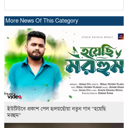
More News Of This Category
ইউটিউবে প্রকাশ পেল হৃদয়ছোঁয়া নতুন গান “হয়েছি
মরহুম”