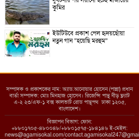
দুর্ঘটনার পর সরানো হচ্ছে মাজারের
কুমির
ইউটিউবে প্রকাশ পেল হৃদয়ছোঁয়া
নতুন গান “হয়েছি মরহুম”
ইয়াবা: তরুণ সমাজ ধ্বংসের ভয়ংকর
মরণ নেশা
সম্পাদক ও প্রকাশকের নাম: অ্যাড.আনোয়ার হোসেন (পান্না) প্রধান
বার্তা সম্পাদক: মোঃ মিনহাজ হোসেন। রিজেন্সি পান্থ নীড় ফ্ল্যাট
এ-২ ২৩/এফ-১ বক্স কালভার্ট রোড পান্থপথ ঢাকা ১২০৫,
মাধবপুরে কমিউনিটি ক্লিনিকে
বাংলাদেশ।
অনিয়মের অভিযোগ
বিজ্ঞাপন বিভাগ: ফোন:
+৮৮০১৭০৫-৪৮০০৪৮/+৮৮০১৫৭৫-১৮৪১৪৬ ই-মেইল:
news@agamisokal.com/contact.agamisokal247@gmai
রাজবাড়ী: বালিয়াকান্দিতে কিশোরীর