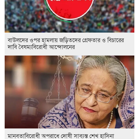
বাউলদের ওপর হামলায় জড়িতদের গ্রেফতার ও বিচারের
দাবি বৈষম্যবিরোধী আন্দোলনের
মানবতাবিরোধী অপরাধে দোষী সাব্যস্ত শেখ হাসিনা