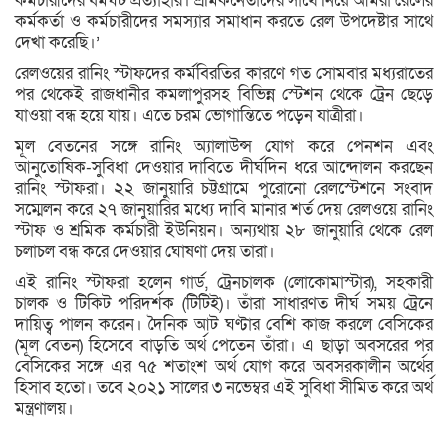
কর্মচারীদের ধর্মঘট প্রত্যাহার। শ্রমিকনেতাদের সাথে নিয়ে আমরা রেলের
কর্মকর্তা ও কর্মচারীদের সমস্যার সমাধান করতে রেল উপদেষ্টার সাথে
দেখা করেছি।’
রেলওয়ের রানিং স্টাফদের কর্মবিরতির কারণে গত সোমবার মধ্যরাতের
পর থেকেই রাজধানীর কমলাপুরসহ বিভিন্ন স্টেশন থেকে ট্রেন ছেড়ে
যাওয়া বন্ধ হয়ে যায়। এতে চরম ভোগান্তিতে পড়েন যাত্রীরা।
মূল বেতনের সঙ্গে রানিং অ্যালাউন্স যোগ করে পেনশন এবং
আনুতোষিক-সুবিধা দেওয়ার দাবিতে দীর্ঘদিন ধরে আন্দোলন করছেন
রানিং স্টাফরা। ২২ জানুয়ারি চট্টগ্রামে পুরোনো রেলস্টেশনে সংবাদ
সম্মেলন করে ২৭ জানুয়ারির মধ্যে দাবি মানার শর্ত দেয় রেলওয়ে রানিং
স্টাফ ও শ্রমিক কর্মচারী ইউনিয়ন। অন্যথায় ২৮ জানুয়ারি থেকে রেল
চলাচল বন্ধ করে দেওয়ার ঘোষণা দেয় তারা।
এই রানিং স্টাফরা হলেন গার্ড, ট্রেনচালক (লোকোমাস্টার), সহকারী
চালক ও টিকিট পরিদর্শক (টিটিই)। তাঁরা সাধারণত দীর্ঘ সময় ট্রেনে
দায়িত্ব পালন করেন। দৈনিক আট ঘণ্টার বেশি কাজ করলে বেসিকের
(মূল বেতন) হিসেবে বাড়তি অর্থ পেতেন তাঁরা। এ ছাড়া অবসরের পর
বেসিকের সঙ্গে এর ৭৫ শতাংশ অর্থ যোগ করে অবসরকালীন অর্থের
হিসাব হতো। তবে ২০২১ সালের ৩ নভেম্বর এই সুবিধা সীমিত করে অর্থ
মন্ত্রণালয়।