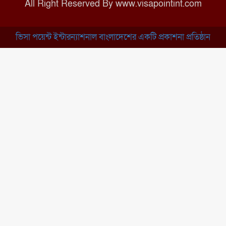
All Right Reserved By www.visapointint.com
ঝুলন্ত মরদেহ উদ্ধার
ভিসা পয়েন্ট ইন্টারন্যাশনাল বাংলাদেশের একটি প্রকাশনা প্রতিষ্ঠান
ব্রাহ্মণবাড়িয়া: নাসিরনগরের মাদ্রাসায়
দুর্নীতির অভিযোগ
মুন্সিগঞ্জ: খালেদা জিয়ার সুস্থতা
কামনায় দোয়া মাহফিল
চাঁপাইনবাবগঞ্জ: সরকারি কলেজ
মাঠে ইসিপি উদ্যোক্তা মেলা
কুমিল্লা: তিতাসে দেশীয় অস্ত্র ও নগদ