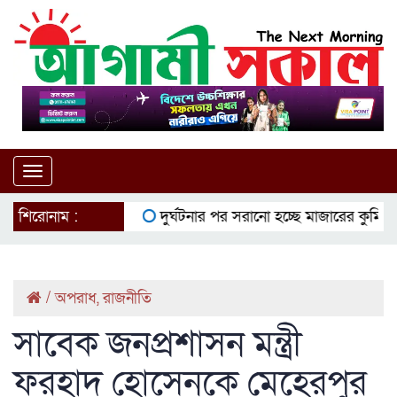
Toggle
navigation
শিরোনাম :
দুর্ঘটনার পর সরানো হচ্ছে মাজারের কুমির
ইউ
/
অপরাধ
,
রাজনীতি
সাবেক জনপ্রশাসন মন্ত্রী
ফরহাদ হোসেনকে মেহেরপুর