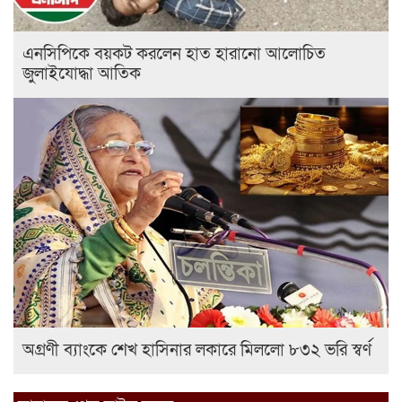
এনসিপিকে বয়কট করলেন হাত হারানো আলোচিত
জুলাইযোদ্ধা আতিক
অগ্রণী ব্যাংকে শেখ হাসিনার লকারে মিললো ৮৩২ ভরি স্বর্ণ