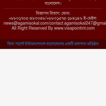
মাধবপুরে কমিউনিটি ক্লিনিকে
বাংলাদেশ।
অনিয়মের অভিযোগ
বিজ্ঞাপন বিভাগ: ফোন:
+৮৮০১৭০৫-৪৮০০৪৮/+৮৮০১৫৭৫-১৮৪১৪৬ ই-মেইল:
news@agamisokal.com/contact.agamisokal247@gmai
রাজবাড়ী: বালিয়াকান্দিতে কিশোরীর
All Right Reserved By www.visapointint.com
ঝুলন্ত মরদেহ উদ্ধার
ভিসা পয়েন্ট ইন্টারন্যাশনাল বাংলাদেশের একটি প্রকাশনা প্রতিষ্ঠান
ব্রাহ্মণবাড়িয়া: নাসিরনগরের মাদ্রাসায়
দুর্নীতির অভিযোগ
মুন্সিগঞ্জ: খালেদা জিয়ার সুস্থতা
কামনায় দোয়া মাহফিল
চাঁপাইনবাবগঞ্জ: সরকারি কলেজ