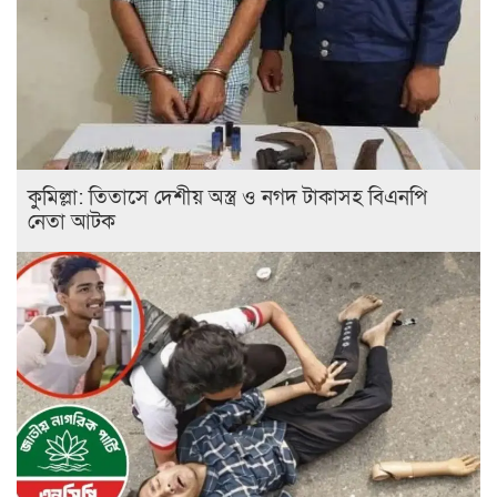
কুমিল্লা: তিতাসে দেশীয় অস্ত্র ও নগদ টাকাসহ বিএনপি
নেতা আটক