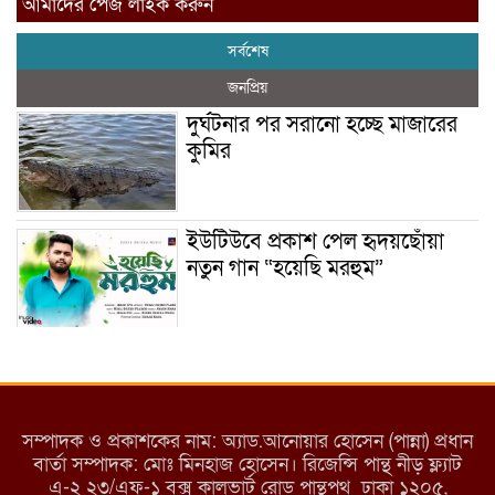
আমাদের পেজ লাইক করুন
সর্বশেষ
জনপ্রিয়
দুর্ঘটনার পর সরানো হচ্ছে মাজারের
কুমির
ইউটিউবে প্রকাশ পেল হৃদয়ছোঁয়া
নতুন গান “হয়েছি মরহুম”
ইয়াবা: তরুণ সমাজ ধ্বংসের ভয়ংকর
মরণ নেশা
সম্পাদক ও প্রকাশকের নাম: অ্যাড.আনোয়ার হোসেন (পান্না) প্রধান
বার্তা সম্পাদক: মোঃ মিনহাজ হোসেন। রিজেন্সি পান্থ নীড় ফ্ল্যাট
এ-২ ২৩/এফ-১ বক্স কালভার্ট রোড পান্থপথ ঢাকা ১২০৫,