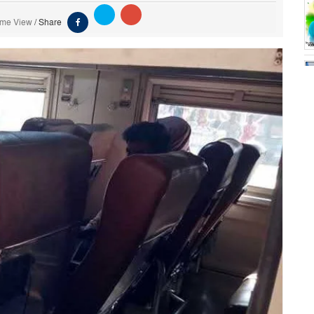
ime View
/
Share