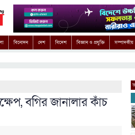
লা
বিনোদন
দেশ
বিদেশ
বিজ্ঞান ও প্রযুক্তি
সম্পাদকীয়
আ
িক্ষেপ, বগির জানালার কাঁচ