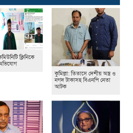
মিউনিটি ক্লিনিকে
অভিযোগ
কুমিল্লা: তিতাসে দেশীয় অস্ত্র ও
নগদ টাকাসহ বিএনপি নেতা
আটক