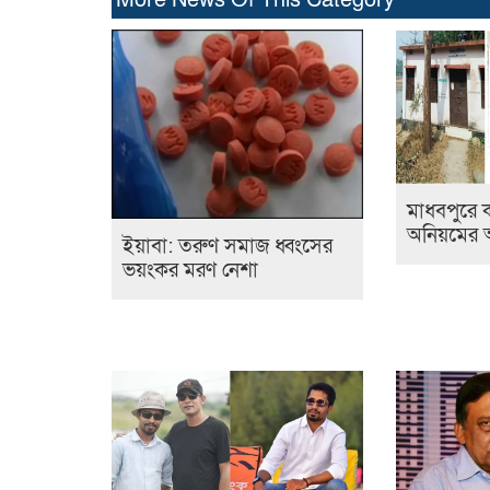
More News Of This Category
মাধবপুরে ক
অনিয়মের 
ইয়াবা: তরুণ সমাজ ধ্বংসের
ভয়ংকর মরণ নেশা