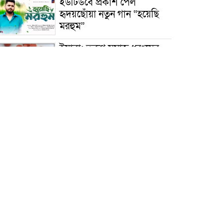
ইউটিউবে প্রকাশ পেল
হৃদয়ছোঁয়া নতুন গান “হয়েছি
মরহুম”
ইয়াবা: তরুণ সমাজ ধ্বংসের
ভয়ংকর মরণ নেশা
মাধবপুরে কমিউনিটি ক্লিনিকে
অনিয়মের অভিযোগ
রাজবাড়ী: বালিয়াকান্দিতে
কিশোরীর ঝুলন্ত মরদেহ উদ্ধার
ব্রাহ্মণবাড়িয়া: নাসিরনগরের
মাদ্রাসায় দুর্নীতির অভিযোগ