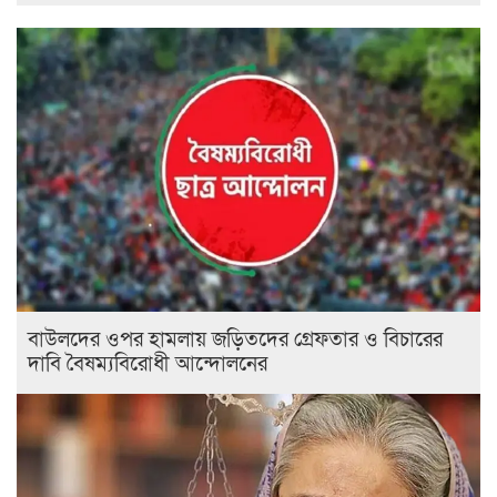
বাউলদের ওপর হামলায় জড়িতদের গ্রেফতার ও বিচারের
দাবি বৈষম্যবিরোধী আন্দোলনের