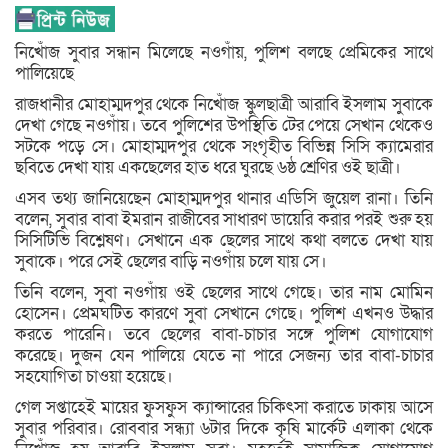
নিখোঁজ সুবার সন্ধান মিলেছে নওগাঁয়, পুলিশ বলছে প্রেমিকের সাথে
পালিয়েছে
রাজধানীর মোহাম্মদপুর থেকে নিখোঁজ স্কুলছাত্রী আরাবি ইসলাম সুবাকে
দেখা গেছে নওগাঁয়। তবে পুলিশের উপস্থিতি টের পেয়ে সেখান থেকেও
সটকে পড়ে সে। মোহাম্মদপুর থেকে সংগৃহীত বিভিন্ন সিসি ক্যামেরার
ছবিতে দেখা যায় একছেলের হাত ধরে ঘুরছে ৬ষ্ঠ শ্রেণির ওই ছাত্রী।
এসব তথ্য জানিয়েছেন মোহাম্মদপুর থানার এডিসি জুয়েল রানা। তিনি
বলেন, সুবার বাবা ইমরান রাজীবের সাধারণ ডায়েরি করার পরই শুরু হয়
সিসিটিভি বিশ্লেষণ। সেখানে এক ছেলের সাথে কথা বলতে দেখা যায়
সুবাকে। পরে সেই ছেলের বাড়ি নওগাঁয় চলে যায় সে।
তিনি বলেন, সুবা নওগাঁয় ওই ছেলের সাথে গেছে। তার নাম মোমিন
হোসেন। প্রেমঘটিত কারণে সুবা সেখানে গেছে। পুলিশ এখনও উদ্ধার
করতে পারেনি। তবে ছেলের বাবা-চাচার সঙ্গে পুলিশ যোগাযোগ
করেছে। দুজন যেন পালিয়ে যেতে না পারে সেজন্য তার বাবা-চাচার
সহযোগিতা চাওয়া হয়েছে।
গেল সপ্তাহেই মায়ের ফুসফুস ক্যান্সারের চিকিৎসা করাতে ঢাকায় আসে
সুবার পরিবার। রোববার সন্ধ্যা ৬টার দিকে কৃষি মার্কেট এলাকা থেকে