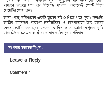
নিখোঁজ হয় আরাবি ইসলাম সুবা। মুহূর্তেই সামাজিক যোগাযোগ
মাধ্যমে ছড়িয়ে যায় তার নিখোঁজ সংবাদ। অনেকেই পোস্ট দিয়ে
মেয়েটির খোঁজ চান।
জানা গেছে, বরিশালের একটি স্কুলের ষষ্ঠ শ্রেণিতে পড়ে সুবা। সম্প্রতি,
জাতীয় ক্যানসার গবেষণা ইনস্টিটিউট ও হাসপাতালে তার মায়ের
কেমোথেরাপি শুরু হয়। সেজন্য ৪ দিন আগে মোহাম্মদপুরের কৃষি
মার্কেটের কাছে এক আত্মীয়র বাসায় ওঠেন সুবার পরিবার।
আপনার মতামত লিখুন :
Leave a Reply
Comment
*