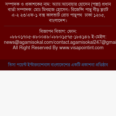
সম্পাদক ও প্রকাশকের নাম: অ্যাড.আনোয়ার হোসেন (পান্না) প্রধান
বার্তা সম্পাদক: মোঃ মিনহাজ হোসেন। রিজেন্সি পান্থ নীড় ফ্ল্যাট
এ-২ ২৩/এফ-১ বক্স কালভার্ট রোড পান্থপথ ঢাকা ১২০৫,
মাধবপুরে কমিউনিটি ক্লিনিকে
বাংলাদেশ।
অনিয়মের অভিযোগ
বিজ্ঞাপন বিভাগ: ফোন:
+৮৮০১৭০৫-৪৮০০৪৮/+৮৮০১৫৭৫-১৮৪১৪৬ ই-মেইল:
news@agamisokal.com/contact.agamisokal247@gmai
রাজবাড়ী: বালিয়াকান্দিতে কিশোরীর
All Right Reserved By www.visapointint.com
ঝুলন্ত মরদেহ উদ্ধার
ভিসা পয়েন্ট ইন্টারন্যাশনাল বাংলাদেশের একটি প্রকাশনা প্রতিষ্ঠান
ব্রাহ্মণবাড়িয়া: নাসিরনগরের মাদ্রাসায়
দুর্নীতির অভিযোগ
মুন্সিগঞ্জ: খালেদা জিয়ার সুস্থতা
কামনায় দোয়া মাহফিল