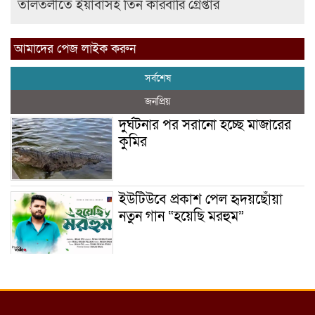
তালতলীতে ইয়াবাসহ তিন কারবারি গ্রেপ্তার
আমাদের পেজ লাইক করুন
সর্বশেষ
জনপ্রিয়
দুর্ঘটনার পর সরানো হচ্ছে মাজারের
কুমির
ইউটিউবে প্রকাশ পেল হৃদয়ছোঁয়া
নতুন গান “হয়েছি মরহুম”
ইয়াবা: তরুণ সমাজ ধ্বংসের ভয়ংকর
মরণ নেশা