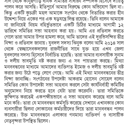
সাল থেকে কানুছগাড়ি বনিক সমিতির সাধারন সম্পাদক হিসেবে দায়িত্ব
পালন করে আসছি। ইতিপুর্বে আমার বিরুদ্ধে কোন অভিযোগ ছিল না।
কিন্তু একটি কুচক্রী মহল আমাকে সংগঠন থেকে বিতারিত করার হীন
উদ্দেশ্য নিয়ে একের পর এক ষড়যন্ত্রে লিপ্ত রয়েছে। তিনি বলেন আমাকে
না জানিয়েই নিয়ম বহির্ভুতভাবে একটি চিঠির মাধ্যমে আগামী ১২
তারিখে সমিতির সভা আহবান করা হয়। আমি এর প্রতিবাদ করতে
গেলে তারা আমার উপর হামলা করে, আমি তাদের এই দুরভিসন্দির তীব্র
নিন্দা ও প্রতিবাদ জানায়। যুবদল সদস্য ঝিনুক বলেন আমি ২০১৪ সাল
থেকে স্বেচ্ছাসেবকদলের রাজনীতির সাথে যুক্ত হয়ে এখন জেলা
যুবদলের সদস্য হিসেবে নির্বাচিত হয়েছি। তারা আমার ব্যবসায়ীক সুনাম
ও দলীয় ভাবমুর্তি নষ্ট করার জন্য এ সব পায়তারা করছে। মিথ্যা
মনববন্ধনের মাধ্যমে আমাদের ব্যক্তিগত ইমেজ ও দলীয় ভাবমুর্তি নষ্ট
করার জন্য উঠে পড়ে লেগে গেছে। আমি এই মিথ্যা মানববন্ধনের তীব্র
নিন্দা জানাচ্ছি। সংগঠনের উপদেষ্টা আকরাম হোসেন সোহেল বলেন
সমিতির কোন উপদেষ্টা সভা আহবান করলে সেটা কার্যনির্বাহী কমিটির
অনুমোদন নিয়ে করতে হবে যেটা তারা করেননি। তারা সমিতিকে
কুক্ষিগত করতেই একপক্ষীয়ভাবে এ সভা আহবান করেছে বলে আমি
মনে করি। তারা যে মানববন্ধন কর্মসুচি করেছে সেখানে এখানকার কোন
ব্যবসায়ীরা ছিলনা দোকানের কর্মচারীদের দিয়ে তারা মানববন্ধন পালন
করেছে। উক্ত মানববন্ধনে এলাকার গনমান্য ব্যক্তিবর্গ ও ব্যসায়ীক
নেতৃবৃন্দরা উপস্থিত ছিলেন।