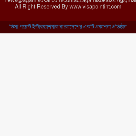
news@agamisokal.com/contact.agamisokal247@gmai
রাজবাড়ী: বালিয়াকান্দিতে কিশোরীর
All Right Reserved By www.visapointint.com
ঝুলন্ত মরদেহ উদ্ধার
ভিসা পয়েন্ট ইন্টারন্যাশনাল বাংলাদেশের একটি প্রকাশনা প্রতিষ্ঠান
ব্রাহ্মণবাড়িয়া: নাসিরনগরের মাদ্রাসায়
দুর্নীতির অভিযোগ
মুন্সিগঞ্জ: খালেদা জিয়ার সুস্থতা
কামনায় দোয়া মাহফিল
চাঁপাইনবাবগঞ্জ: সরকারি কলেজ
মাঠে ইসিপি উদ্যোক্তা মেলা