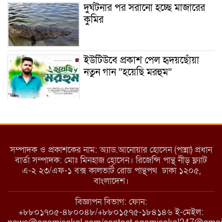
দুর্ঘটনার পর সরানো হচ্ছে মাজারের
কুমির
ইউটিউবে প্রকাশ পেল হৃদয়ছোঁয়া
নতুন গান “হয়েছি মরহুম”
ইয়াবা: তরুণ সমাজ ধ্বংসের ভয়ংকর
মরণ নেশা
সম্পাদক ও প্রকাশকের নাম: অ্যাড.আনোয়ার হোসেন (পান্না) প্রধান
বার্তা সম্পাদক: মোঃ মিনহাজ হোসেন। রিজেন্সি পান্থ নীড় ফ্ল্যাট
এ-২ ২৩/এফ-১ বক্স কালভার্ট রোড পান্থপথ ঢাকা ১২০৫,
মাধবপুরে কমিউনিটি ক্লিনিকে
বাংলাদেশ।
অনিয়মের অভিযোগ
বিজ্ঞাপন বিভাগ: ফোন:
+৮৮০১৭০৫-৪৮০০৪৮/+৮৮০১৫৭৫-১৮৪১৪৬ ই-মেইল: