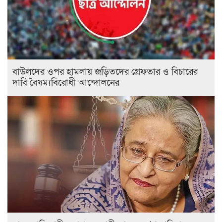
বাউলদের ওপর হামলায় জড়িতদের গ্রেফতার ও বিচারের
দাবি বৈষম্যবিরোধী আন্দোলনের