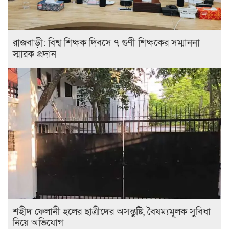
রাজবাড়ী: বিশ্ব শিক্ষক দিবসে ৭ গুণী শিক্ষকের সম্মাননা
স্মারক প্রদান
শহীদ ফেলানী হলের ছাত্রীদের অসন্তুষ্টি, বৈষম্যমূলক সুবিধা
নিয়ে অভিযোগ