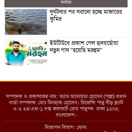
জনপ্রিয়
দুর্ঘটনার পর সরানো হচ্ছে মাজারের
কুমির
ইউটিউবে প্রকাশ পেল হৃদয়ছোঁয়া
নতুন গান “হয়েছি মরহুম”
ইয়াবা: তরুণ সমাজ ধ্বংসের ভয়ংকর
মরণ নেশা
সম্পাদক ও প্রকাশকের নাম: অ্যাড.আনোয়ার হোসেন (পান্না) প্রধান
বার্তা সম্পাদক: মোঃ মিনহাজ হোসেন। রিজেন্সি পান্থ নীড় ফ্ল্যাট
এ-২ ২৩/এফ-১ বক্স কালভার্ট রোড পান্থপথ ঢাকা ১২০৫,
মাধবপুরে কমিউনিটি ক্লিনিকে
বাংলাদেশ।
অনিয়মের অভিযোগ
বিজ্ঞাপন বিভাগ: ফোন: