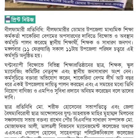
নীলফামারী প্রতিনিধি: নীলফামারীর ডোমার উপজেলা মাধ্যমিক শিক্ষা
কর্মকর্তা শাকেরিনা বেগমের অপসারণের দাবিতে বিক্ষোভ ও অবস্থান
কর্মসূচি পালন করেছে স্থানীয় শিক্ষার্থী, শিক্ষক ও সাধারণ জনগণ।
মঙ্গলবার (১১ ফেব্রুয়ারি) সকাল ১১টায় উপজেলা পরিষদ চত্বরে এই
কর্মসূচি অনুষ্ঠিত হয়।
ঘণ্টাব্যাপী বিক্ষোভে বিভিন্ন শিক্ষাপ্রতিষ্ঠানের ছাত্র, শিক্ষক, স্কুল
ম্যানেজিং কমিটির নেতৃবৃন্দ এবং স্থানীয় জনসাধারণ অংশ নেন।
কর্মসূচিতে বক্তারা অভিযোগ করেন, শাকেরিনা বেগম দীর্ঘ আট বছর
ধরে একই উপজেলায় দায়িত্ব পালন করছেন এবং এ সময়ের মধ্যে তিনি
নিয়োগ বাণিজ্য ও এমপিও সুবিধা প্রদানে অনিয়ম করেছেন বলে তাদের
দাবি।
ছাত্র প্রতিনিধি মো. শরীফ হোসেনের সভাপতিত্বে এবং জেলা
বৈষম্যবিরোধী ছাত্র আন্দোলনের যুগ্ম-আহ্বায়ক মাহির মুহাম্মদ মিলনের
সঞ্চালনায় সভায় বক্তব্য রাখেন পৌর বিএনপির সাধারণ সম্পাদক মো.
মোজাফফর আলী, তালতলী বিজনেস ম্যানেজমেন্ট কলেজের অধ্যক্ষ
এএসএম গোলাপ হোসেন, সাহেবপাড়া পলিটেকনিক্যাল কলেজের