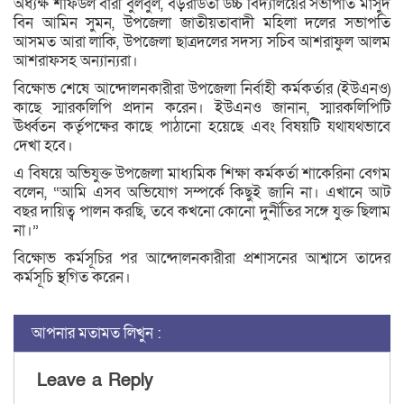
অধ্যক্ষ শফিউল বারী বুলবুল, বড়রাউতা উচ্চ বিদ্যালয়ের সভাপতি মাসুদ
বিন আমিন সুমন, উপজেলা জাতীয়তাবাদী মহিলা দলের সভাপতি
আসমত আরা লাকি, উপজেলা ছাত্রদলের সদস্য সচিব আশরাফুল আলম
আশরাফসহ অন্যান্যরা।
বিক্ষোভ শেষে আন্দোলনকারীরা উপজেলা নির্বাহী কর্মকর্তার (ইউএনও)
কাছে স্মারকলিপি প্রদান করেন। ইউএনও জানান, স্মারকলিপিটি
ঊর্ধ্বতন কর্তৃপক্ষের কাছে পাঠানো হয়েছে এবং বিষয়টি যথাযথভাবে
দেখা হবে।
এ বিষয়ে অভিযুক্ত উপজেলা মাধ্যমিক শিক্ষা কর্মকর্তা শাকেরিনা বেগম
বলেন, “আমি এসব অভিযোগ সম্পর্কে কিছুই জানি না। এখানে আট
বছর দায়িত্ব পালন করছি, তবে কখনো কোনো দুর্নীতির সঙ্গে যুক্ত ছিলাম
না।”
বিক্ষোভ কর্মসূচির পর আন্দোলনকারীরা প্রশাসনের আশ্বাসে তাদের
কর্মসূচি স্থগিত করেন।
আপনার মতামত লিখুন :
Leave a Reply