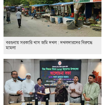
বরগুনায় সরকারি খাস জমি দখল : দখলদারদের বিরুদ্ধে
মামলা