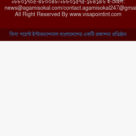
+৮৮০১৭০৫-৪৮০০৪৮/+৮৮০১৫৭৫-১৮৪১৪৬ ই-মেইল:
news@agamisokal.com/contact.agamisokal247@gmai
রাজবাড়ী: বালিয়াকান্দিতে কিশোরীর
All Right Reserved By www.visapointint.com
ঝুলন্ত মরদেহ উদ্ধার
ভিসা পয়েন্ট ইন্টারন্যাশনাল বাংলাদেশের একটি প্রকাশনা প্রতিষ্ঠান
ব্রাহ্মণবাড়িয়া: নাসিরনগরের মাদ্রাসায়
দুর্নীতির অভিযোগ
মুন্সিগঞ্জ: খালেদা জিয়ার সুস্থতা
কামনায় দোয়া মাহফিল
চাঁপাইনবাবগঞ্জ: সরকারি কলেজ
মাঠে ইসিপি উদ্যোক্তা মেলা