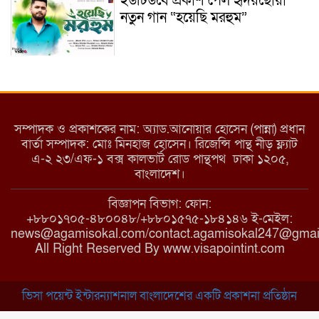
ইউটিউবে প্রকাশ পেল হৃদয়ছোঁয়া
নতুন গান “হয়েছি মরহুম”
ইয়াবা: তরুণ সমাজ ধ্বংসের ভয়ংকর
মরণ নেশা
সম্পাদক ও প্রকাশকের নাম: অ্যাড.আনোয়ার হোসেন (পান্না) প্রধান
বার্তা সম্পাদক: মোঃ মিনহাজ হোসেন। রিজেন্সি পান্থ নীড় ফ্ল্যাট
এ-২ ২৩/এফ-১ বক্স কালভার্ট রোড পান্থপথ ঢাকা ১২০৫,
মাধবপুরে কমিউনিটি ক্লিনিকে
বাংলাদেশ।
অনিয়মের অভিযোগ
বিজ্ঞাপন বিভাগ: ফোন:
+৮৮০১৭০৫-৪৮০০৪৮/+৮৮০১৫৭৫-১৮৪১৪৬ ই-মেইল:
news@agamisokal.com/contact.agamisokal247@gmai
রাজবাড়ী: বালিয়াকান্দিতে কিশোরীর
All Right Reserved By www.visapointint.com
ঝুলন্ত মরদেহ উদ্ধার
ভিসা পয়েন্ট ইন্টারন্যাশনাল বাংলাদেশের একটি প্রকাশনা প্রতিষ্ঠান