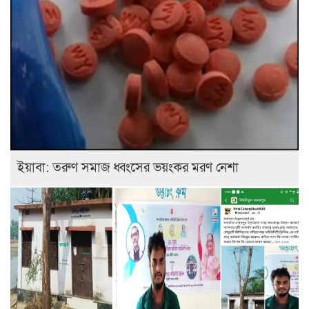
ইয়াবা: তরুণ সমাজ ধ্বংসের ভয়ংকর মরণ নেশা