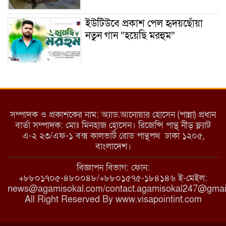
ইউটিউবে প্রকাশ পেল হৃদয়ছোঁয়া
নতুন গান “হয়েছি মরহুম”
ইয়াবা: তরুণ সমাজ ধ্বংসের ভয়ংকর
মরণ নেশা
সম্পাদক ও প্রকাশকের নাম: অ্যাড.আনোয়ার হোসেন (পান্না) প্রধান
বার্তা সম্পাদক: মোঃ মিনহাজ হোসেন। রিজেন্সি পান্থ নীড় ফ্ল্যাট
এ-২ ২৩/এফ-১ বক্স কালভার্ট রোড পান্থপথ ঢাকা ১২০৫,
মাধবপুরে কমিউনিটি ক্লিনিকে
বাংলাদেশ।
অনিয়মের অভিযোগ
বিজ্ঞাপন বিভাগ: ফোন:
+৮৮০১৭০৫-৪৮০০৪৮/+৮৮০১৫৭৫-১৮৪১৪৬ ই-মেইল:
news@agamisokal.com/contact.agamisokal247@gmai
রাজবাড়ী: বালিয়াকান্দিতে কিশোরীর
All Right Reserved By www.visapointint.com
ঝুলন্ত মরদেহ উদ্ধার