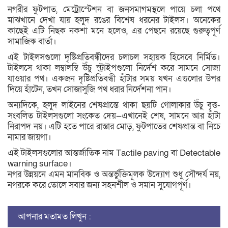
নগরীর ফুটপাত, মেট্রোস্টেশন বা জনসমাগমস্থলে পায়ে চলা পথে
মাঝখানে দেখা যায় হলুদ রঙের বিশেষ ধরনের টাইলস। অনেকের
কাছেই এটি নিছক নকশা মনে হলেও, এর পেছনে রয়েছে গুরুত্বপূর্ণ
সামাজিক বার্তা।
এই টাইলসগুলো দৃষ্টিপ্রতিবন্ধীদের চলাচল সহায়ক হিসেবে নির্মিত।
টাইলসে থাকা লম্বালম্বি উঁচু স্ট্রাইপগুলো নির্দেশ করে সামনে সোজা
যাওয়ার পথ। একজন দৃষ্টিপ্রতিবন্ধী হাঁটার সময় যখন এগুলোর উপর
দিয়ে হাঁটেন, তখন সোজাসুজি পথ ধরার নির্দেশনা পান।
অন্যদিকে, হলুদ লাইনের শেষপ্রান্তে থাকা ছয়টি গোলাকার উঁচু বৃত্ত-
সংবলিত টাইলসগুলো সংকেত দেয়—এখানেই শেষ, সামনে আর হাঁটা
নিরাপদ নয়। এটি হতে পারে রাস্তার মোড়, ফুটপাতের শেষপ্রান্ত বা নিচে
নামার জায়গা।
এই টাইলসগুলোর আন্তর্জাতিক নাম Tactile paving বা Detectable
warning surface।
নগর উন্নয়নে এমন মানবিক ও অন্তর্ভুক্তিমূলক উদ্যোগ শুধু সৌন্দর্য নয়,
নগরকে করে তোলে সবার জন্য সহনশীল ও সমান সুযোগপূর্ণ।
আপনার মতামত লিখুন :