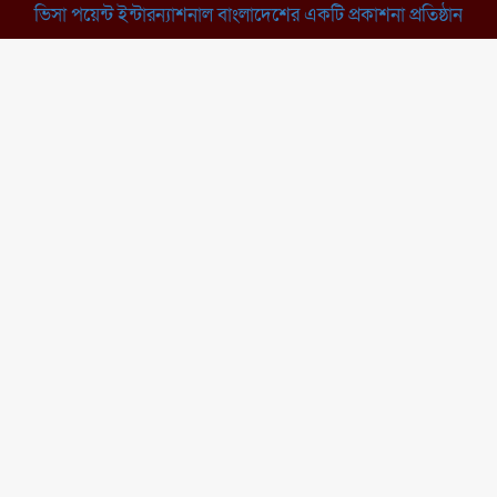
ভিসা পয়েন্ট ইন্টারন্যাশনাল বাংলাদেশের একটি প্রকাশনা প্রতিষ্ঠান
ব্রাহ্মণবাড়িয়া: নাসিরনগরের মাদ্রাসায়
দুর্নীতির অভিযোগ
মুন্সিগঞ্জ: খালেদা জিয়ার সুস্থতা
কামনায় দোয়া মাহফিল
চাঁপাইনবাবগঞ্জ: সরকারি কলেজ
মাঠে ইসিপি উদ্যোক্তা মেলা
কুমিল্লা: তিতাসে দেশীয় অস্ত্র ও নগদ
টাকাসহ বিএনপি নেতা আটক