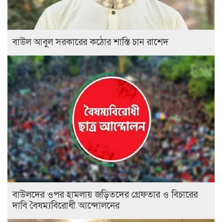
বাউল আবুল সরকারের কঠোর শাস্তি চান রাশেদ
বাউলদের ওপর হামলায় জড়িতদের গ্রেফতার ও বিচারের
দাবি বৈষম্যবিরোধী আন্দোলনের