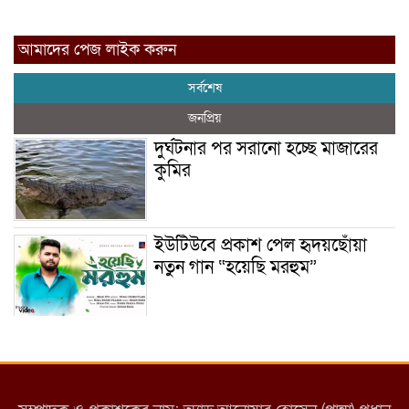
আমাদের পেজ লাইক করুন
সর্বশেষ
জনপ্রিয়
দুর্ঘটনার পর সরানো হচ্ছে মাজারের
কুমির
ইউটিউবে প্রকাশ পেল হৃদয়ছোঁয়া
নতুন গান “হয়েছি মরহুম”
ইয়াবা: তরুণ সমাজ ধ্বংসের ভয়ংকর
মরণ নেশা