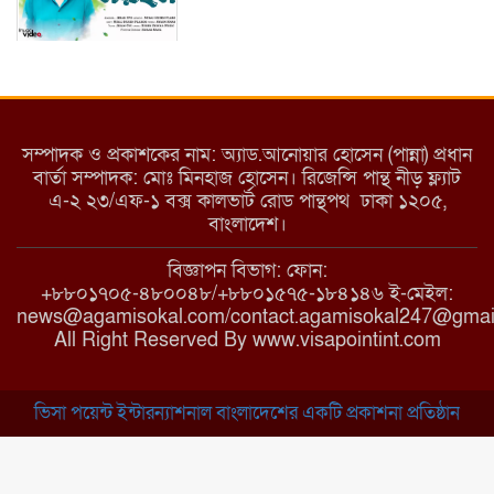
ইয়াবা: তরুণ সমাজ ধ্বংসের ভয়ংকর মরণ
নেশা
সম্পাদক ও প্রকাশকের নাম: অ্যাড.আনোয়ার হোসেন (পান্না) প্রধান
বার্তা সম্পাদক: মোঃ মিনহাজ হোসেন। রিজেন্সি পান্থ নীড় ফ্ল্যাট
এ-২ ২৩/এফ-১ বক্স কালভার্ট রোড পান্থপথ ঢাকা ১২০৫,
মাধবপুরে কমিউনিটি ক্লিনিকে অনিয়মের
বাংলাদেশ।
অভিযোগ
বিজ্ঞাপন বিভাগ: ফোন:
+৮৮০১৭০৫-৪৮০০৪৮/+৮৮০১৫৭৫-১৮৪১৪৬ ই-মেইল:
news@agamisokal.com/contact.agamisokal247@gmai
রাজবাড়ী: বালিয়াকান্দিতে কিশোরীর ঝুলন্ত
All Right Reserved By www.visapointint.com
মরদেহ উদ্ধার
ভিসা পয়েন্ট ইন্টারন্যাশনাল বাংলাদেশের একটি প্রকাশনা প্রতিষ্ঠান
ব্রাহ্মণবাড়িয়া: নাসিরনগরের মাদ্রাসায় দুর্নীতির
অভিযোগ