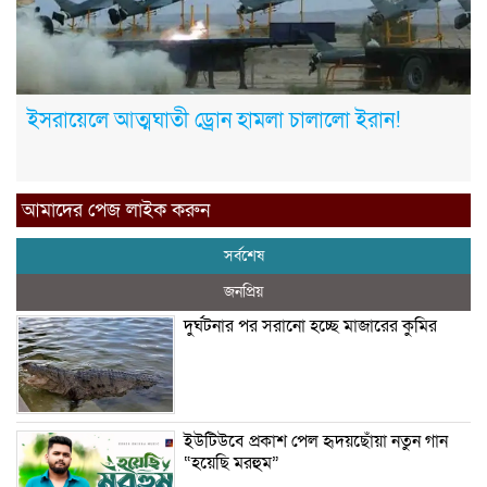
ইসরায়েলে আত্মঘাতী ড্রোন হামলা চালালো ইরান!
আমাদের পেজ লাইক করুন
সর্বশেষ
জনপ্রিয়
দুর্ঘটনার পর সরানো হচ্ছে মাজারের কুমির
ইউটিউবে প্রকাশ পেল হৃদয়ছোঁয়া নতুন গান
“হয়েছি মরহুম”