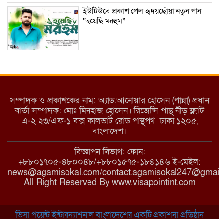
ইউটিউবে প্রকাশ পেল হৃদয়ছোঁয়া নতুন গান
“হয়েছি মরহুম”
ইয়াবা: তরুণ সমাজ ধ্বংসের ভয়ংকর মরণ
নেশা
সম্পাদক ও প্রকাশকের নাম: অ্যাড.আনোয়ার হোসেন (পান্না) প্রধান
বার্তা সম্পাদক: মোঃ মিনহাজ হোসেন। রিজেন্সি পান্থ নীড় ফ্ল্যাট
এ-২ ২৩/এফ-১ বক্স কালভার্ট রোড পান্থপথ ঢাকা ১২০৫,
মাধবপুরে কমিউনিটি ক্লিনিকে অনিয়মের
বাংলাদেশ।
অভিযোগ
বিজ্ঞাপন বিভাগ: ফোন:
+৮৮০১৭০৫-৪৮০০৪৮/+৮৮০১৫৭৫-১৮৪১৪৬ ই-মেইল:
news@agamisokal.com/contact.agamisokal247@gmai
রাজবাড়ী: বালিয়াকান্দিতে কিশোরীর ঝুলন্ত
All Right Reserved By www.visapointint.com
মরদেহ উদ্ধার
ভিসা পয়েন্ট ইন্টারন্যাশনাল বাংলাদেশের একটি প্রকাশনা প্রতিষ্ঠান