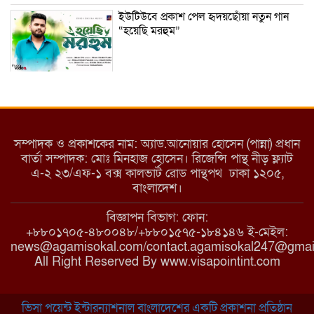
ইউটিউবে প্রকাশ পেল হৃদয়ছোঁয়া নতুন গান
“হয়েছি মরহুম”
ইয়াবা: তরুণ সমাজ ধ্বংসের ভয়ংকর মরণ
নেশা
সম্পাদক ও প্রকাশকের নাম: অ্যাড.আনোয়ার হোসেন (পান্না) প্রধান
বার্তা সম্পাদক: মোঃ মিনহাজ হোসেন। রিজেন্সি পান্থ নীড় ফ্ল্যাট
এ-২ ২৩/এফ-১ বক্স কালভার্ট রোড পান্থপথ ঢাকা ১২০৫,
মাধবপুরে কমিউনিটি ক্লিনিকে অনিয়মের
বাংলাদেশ।
অভিযোগ
বিজ্ঞাপন বিভাগ: ফোন:
+৮৮০১৭০৫-৪৮০০৪৮/+৮৮০১৫৭৫-১৮৪১৪৬ ই-মেইল:
news@agamisokal.com/contact.agamisokal247@gmai
রাজবাড়ী: বালিয়াকান্দিতে কিশোরীর ঝুলন্ত
All Right Reserved By www.visapointint.com
মরদেহ উদ্ধার
ভিসা পয়েন্ট ইন্টারন্যাশনাল বাংলাদেশের একটি প্রকাশনা প্রতিষ্ঠান