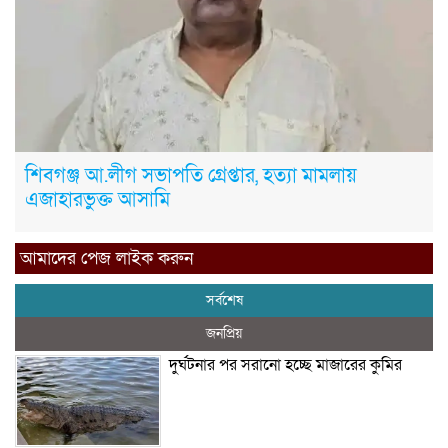
শিবগঞ্জ আ.লীগ সভাপতি গ্রেপ্তার, হত্যা মামলায়
এজাহারভুক্ত আসামি
আমাদের পেজ লাইক করুন
সর্বশেষ
জনপ্রিয়
দুর্ঘটনার পর সরানো হচ্ছে মাজারের কুমির