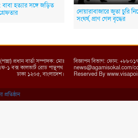
 বাবা হত্যার সঙ্গে জড়িত
দোয়ারাবাজারে জুতা চুরি নি
গ্রেফতার
সংঘর্ষ, প্রাণ গেল বৃদ্ধের
্না) প্রধান বার্তা সম্পাদক: মোঃ
বিজ্ঞাপন বিভাগ: ফোন: +৮
/এফ-১ বক্স কালভার্ট রোড পান্থপথ
news@agamisokal.com/con
ঢাকা ১২০৫, বাংলাদেশ।
Reserved By www.visapoi
প্রতিষ্ঠান