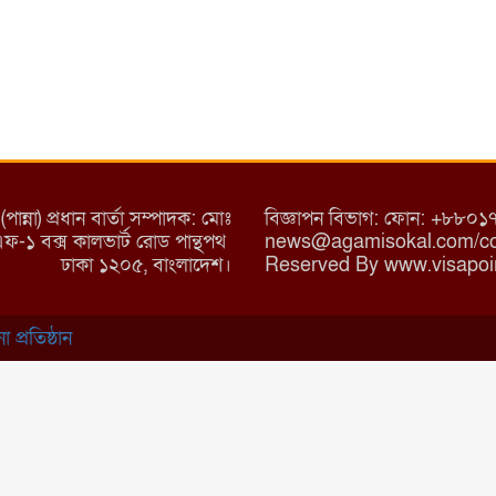
্না) প্রধান বার্তা সম্পাদক: মোঃ
বিজ্ঞাপন বিভাগ: ফোন: +৮
/এফ-১ বক্স কালভার্ট রোড পান্থপথ
news@agamisokal.com/con
ঢাকা ১২০৫, বাংলাদেশ।
Reserved By www.visapoi
প্রতিষ্ঠান