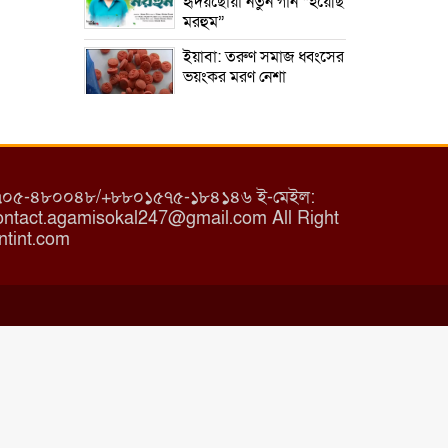
হৃদয়ছোঁয়া নতুন গান “হয়েছি
মরহুম”
ইয়াবা: তরুণ সমাজ ধ্বংসের
ভয়ংকর মরণ নেশা
মাধবপুরে কমিউনিটি
ক্লিনিকে অনিয়মের অভিযোগ
৮০১৭০৫-৪৮০০৪৮/+৮৮০১৫৭৫-১৮৪১৪৬ ই-মেইল:
রাজবাড়ী: বালিয়াকান্দিতে
tact.agamisokal247@gmail.com All Right
কিশোরীর ঝুলন্ত মরদেহ
ntint.com
উদ্ধার
ব্রাহ্মণবাড়িয়া: নাসিরনগরের
মাদ্রাসায় দুর্নীতির অভিযোগ
মুন্সিগঞ্জ: খালেদা জিয়ার
সুস্থতা কামনায় দোয়া
মাহফিল
চাঁপাইনবাবগঞ্জ: সরকারি