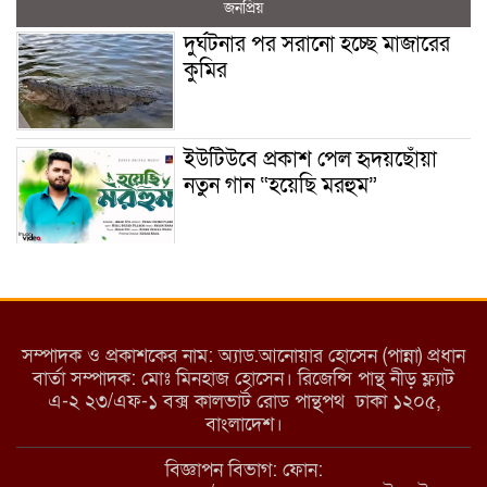
জনপ্রিয়
দুর্ঘটনার পর সরানো হচ্ছে মাজারের
কুমির
ইউটিউবে প্রকাশ পেল হৃদয়ছোঁয়া
নতুন গান “হয়েছি মরহুম”
ইয়াবা: তরুণ সমাজ ধ্বংসের ভয়ংকর
মরণ নেশা
সম্পাদক ও প্রকাশকের নাম: অ্যাড.আনোয়ার হোসেন (পান্না) প্রধান
বার্তা সম্পাদক: মোঃ মিনহাজ হোসেন। রিজেন্সি পান্থ নীড় ফ্ল্যাট
এ-২ ২৩/এফ-১ বক্স কালভার্ট রোড পান্থপথ ঢাকা ১২০৫,
মাধবপুরে কমিউনিটি ক্লিনিকে
বাংলাদেশ।
অনিয়মের অভিযোগ
বিজ্ঞাপন বিভাগ: ফোন: