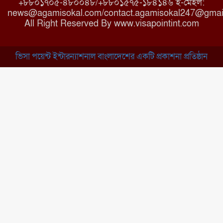
+৮৮০১৭০৫-৪৮০০৪৮/+৮৮০১৫৭৫-১৮৪১৪৬ ই-মেইল:
news@agamisokal.com/contact.agamisokal247@gmai
রাজবাড়ী: বালিয়াকান্দিতে কিশোরীর
All Right Reserved By www.visapointint.com
ঝুলন্ত মরদেহ উদ্ধার
ভিসা পয়েন্ট ইন্টারন্যাশনাল বাংলাদেশের একটি প্রকাশনা প্রতিষ্ঠান
ব্রাহ্মণবাড়িয়া: নাসিরনগরের মাদ্রাসায়
দুর্নীতির অভিযোগ
মুন্সিগঞ্জ: খালেদা জিয়ার সুস্থতা
কামনায় দোয়া মাহফিল
চাঁপাইনবাবগঞ্জ: সরকারি কলেজ
মাঠে ইসিপি উদ্যোক্তা মেলা