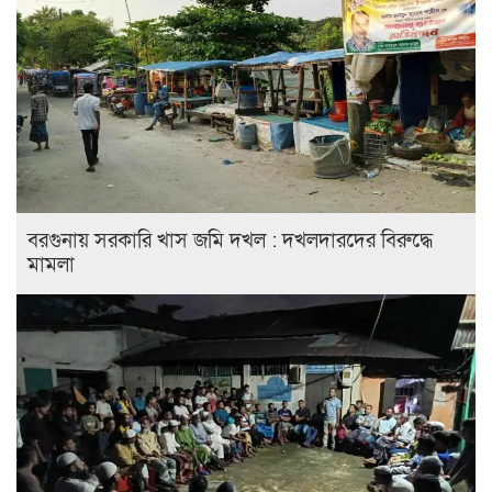
বরগুনায় সরকারি খাস জমি দখল : দখলদারদের বিরুদ্ধে
মামলা