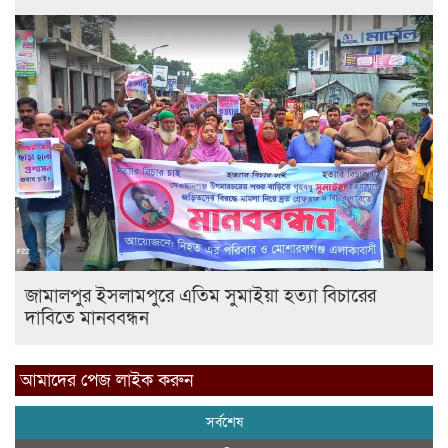
জামালপুর ইসলামপুরে এতিম সুমাইয়া হত্যা বিচারের
দাবিতে মানববন্ধন
আমাদের পেজ লাইক করুন
সর্বশেষ