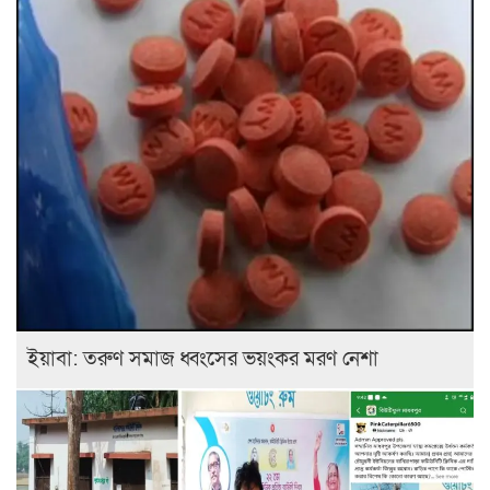
ইয়াবা: তরুণ সমাজ ধ্বংসের ভয়ংকর মরণ নেশা