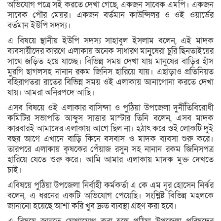
অভিযোগ পত্রে সই করতে দেখা গেছে, একজন সাবেক এমপি। একজন
সাবেক পৌর মেয়র। একজন বর্তমান কাউন্সিলর ও ওই ওয়ার্ডের
বর্তমান ইউপি সদস্য।
এ বিষয়ে স্থানীয় ইউপি সদস্য সাহাবুল ইসলাম বলেন, এই মাদক
ব্যবসায়ীদের কারণে এলাকায় অনেক সাধারণ মানুষেরা চুরি ছিনতাইয়ের
সাথে জড়িত হয়ে যাচ্ছে। বিভিন্ন সময় দেখা যায় মানুষের বাড়ির হাঁস
মুরগি ছাগলসহ নানান রকম জিনিস হারিয়ে যায়। এছাড়াও প্রতিনিয়ত
বহিরাগতরা রাতের বিভিন্ন সময় ওই এলাকায় আনাগোনা করতে দেখা
যায়। আমরা অনিরপদে আছি।
এসব বিষয়ে ওই এলাকার বাসিন্দা ও পুঠিয়া উপজেলা দুর্নীতিবিরোধী
কমিটির সভাপতি আব্দুস সাত্তার মাস্টার তিনি বলেন, এসব মাদক
কারবারই আমাদের এলাকায় আগে ছিল না। হঠাৎ করে ওই লোকটি দুই
বছর আগে এখানে বাড়ি কিনে বসবাস ও মাদক ব্যবসা শুরু করে।
তারপরে এলাকায় কৃষকের পেঁয়াজ রসুন সহ নানান রকম জিনিসপত্র
হারিয়ে যেতে শুরু করে। আমি আমার এলাকায় মাদক মুক্ত দেখতে
চাই।
এবিষয়ে পুঠিয়া উপজেলা নির্বাহী কর্মকর্তা এ কে এম নূর হোসেন নির্ঝর
বলেন, এ ধরনের একটি অভিযোগ পেয়েছি। সংশ্লিষ্ট বিভিন্ন মহলকে
জানানো হয়েছে আশা করি খুব দ্রুত ব্যবস্থা গ্রহণ করা হবে।