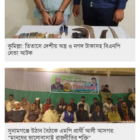
কুমিল্লা: তিতাসে দেশীয় অস্ত্র ও নগদ টাকাসহ বিএনপি
নেতা আটক
সুনামগঞ্জে উঠান বৈঠকে এমপি প্রার্থী আলী আসগর:
“মানুষের ভালোবাসাই রাজনীতির শক্তি”