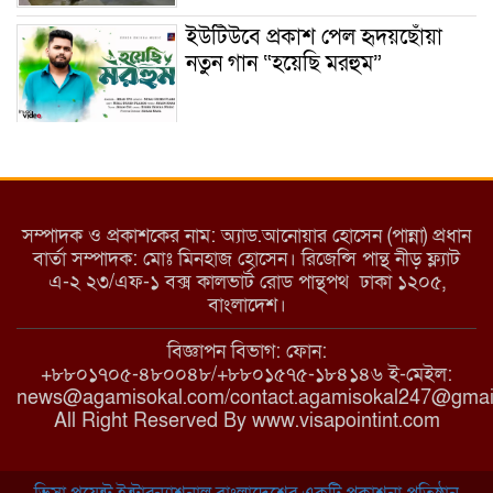
ইউটিউবে প্রকাশ পেল হৃদয়ছোঁয়া
নতুন গান “হয়েছি মরহুম”
ইয়াবা: তরুণ সমাজ ধ্বংসের ভয়ংকর
মরণ নেশা
সম্পাদক ও প্রকাশকের নাম: অ্যাড.আনোয়ার হোসেন (পান্না) প্রধান
বার্তা সম্পাদক: মোঃ মিনহাজ হোসেন। রিজেন্সি পান্থ নীড় ফ্ল্যাট
এ-২ ২৩/এফ-১ বক্স কালভার্ট রোড পান্থপথ ঢাকা ১২০৫,
মাধবপুরে কমিউনিটি ক্লিনিকে
বাংলাদেশ।
অনিয়মের অভিযোগ
বিজ্ঞাপন বিভাগ: ফোন:
+৮৮০১৭০৫-৪৮০০৪৮/+৮৮০১৫৭৫-১৮৪১৪৬ ই-মেইল:
news@agamisokal.com/contact.agamisokal247@gmai
রাজবাড়ী: বালিয়াকান্দিতে কিশোরীর
All Right Reserved By www.visapointint.com
ঝুলন্ত মরদেহ উদ্ধার