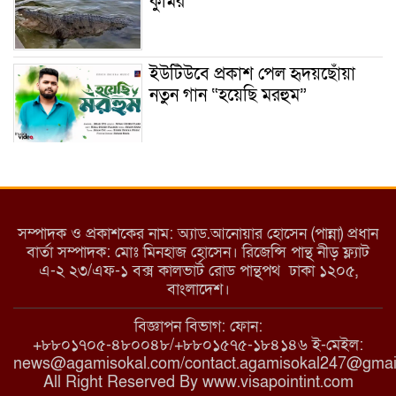
কুমির
ইউটিউবে প্রকাশ পেল হৃদয়ছোঁয়া
নতুন গান “হয়েছি মরহুম”
ইয়াবা: তরুণ সমাজ ধ্বংসের ভয়ংকর
মরণ নেশা
সম্পাদক ও প্রকাশকের নাম: অ্যাড.আনোয়ার হোসেন (পান্না) প্রধান
বার্তা সম্পাদক: মোঃ মিনহাজ হোসেন। রিজেন্সি পান্থ নীড় ফ্ল্যাট
এ-২ ২৩/এফ-১ বক্স কালভার্ট রোড পান্থপথ ঢাকা ১২০৫,
মাধবপুরে কমিউনিটি ক্লিনিকে
বাংলাদেশ।
অনিয়মের অভিযোগ
বিজ্ঞাপন বিভাগ: ফোন:
+৮৮০১৭০৫-৪৮০০৪৮/+৮৮০১৫৭৫-১৮৪১৪৬ ই-মেইল:
news@agamisokal.com/contact.agamisokal247@gmai
রাজবাড়ী: বালিয়াকান্দিতে কিশোরীর
All Right Reserved By www.visapointint.com
ঝুলন্ত মরদেহ উদ্ধার