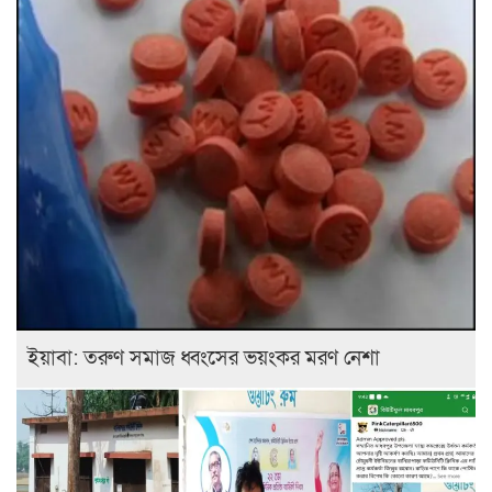
ইয়াবা: তরুণ সমাজ ধ্বংসের ভয়ংকর মরণ নেশা