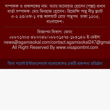
সম্পাদক ও প্রকাশকের নাম: অ্যাড.আনোয়ার হোসেন (পান্না) প্রধান
বার্তা সম্পাদক: মোঃ মিনহাজ হোসেন। রিজেন্সি পান্থ নীড় ফ্ল্যাট
এ-২ ২৩/এফ-১ বক্স কালভার্ট রোড পান্থপথ ঢাকা ১২০৫,
মাধবপুরে কমিউনিটি ক্লিনিকে
বাংলাদেশ।
অনিয়মের অভিযোগ
বিজ্ঞাপন বিভাগ: ফোন:
+৮৮০১৭০৫-৪৮০০৪৮/+৮৮০১৫৭৫-১৮৪১৪৬ ই-মেইল:
news@agamisokal.com/contact.agamisokal247@gmai
রাজবাড়ী: বালিয়াকান্দিতে কিশোরীর
All Right Reserved By www.visapointint.com
ঝুলন্ত মরদেহ উদ্ধার
ভিসা পয়েন্ট ইন্টারন্যাশনাল বাংলাদেশের একটি প্রকাশনা প্রতিষ্ঠান
ব্রাহ্মণবাড়িয়া: নাসিরনগরের মাদ্রাসায়
দুর্নীতির অভিযোগ
মুন্সিগঞ্জ: খালেদা জিয়ার সুস্থতা
কামনায় দোয়া মাহফিল