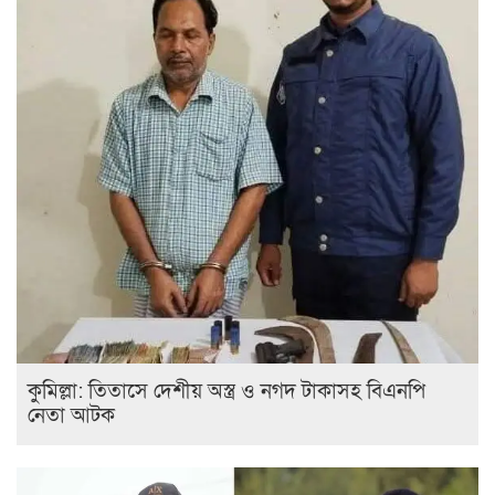
কুমিল্লা: তিতাসে দেশীয় অস্ত্র ও নগদ টাকাসহ বিএনপি
নেতা আটক