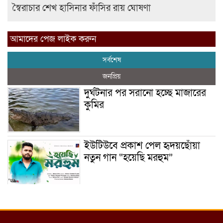
স্বৈরাচার শেখ হাসিনার ফাঁসির রায় ঘোষণা
আমাদের পেজ লাইক করুন
সর্বশেষ
জনপ্রিয়
দুর্ঘটনার পর সরানো হচ্ছে মাজারের
কুমির
ইউটিউবে প্রকাশ পেল হৃদয়ছোঁয়া
নতুন গান “হয়েছি মরহুম”
ইয়াবা: তরুণ সমাজ ধ্বংসের ভয়ংকর
মরণ নেশা