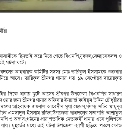
মীরা
ন আসামীকে ছিনতাই করে নিয়ে গেছে বিএনপি,যুবদল,সেচ্ছাসেকদল ও
ে এই ঘটনা ঘটে।
জেলা যুবদলের আহবায়ক কমিটির সদস্য মোঃ তারিকুল ইসলামকে শুক্রবার
ায় নিয়ে আসে। তারিকুল শ্রীনগর থানায় গত ১৯ সেপ্টেম্বর দায়েরকৃত
ত ৯টার দিকে থানায় ছুটে আসেন শ্রীনগর উপজেলা বিএনপির সাধারণ
য়ার জন্য শ্রীনগর থানার অফিসার ইনচার্জ কাইয়ূম উদ্দিন চৌধুরীরর
ুবদলের আহবায়ক জয়নাল আবেদীন মৃধা জেমস,সদস্য সচিব মামুনুর
 সচিব এমদাদুল ইসলাম রজিন,উপজেলা ছাত্রদলের সভাপতি আশ্রাফুল
ি ও অঙ্গ সংগঠনের প্রায় শতাধিক নেতাকর্মী থানায় এসে পুলিশকে
যায়। মূহুর্তের মধ্যে এই ঘটনা উপজেলা ব্যাপী ছড়িয়ে পরলে ক্ষোভ