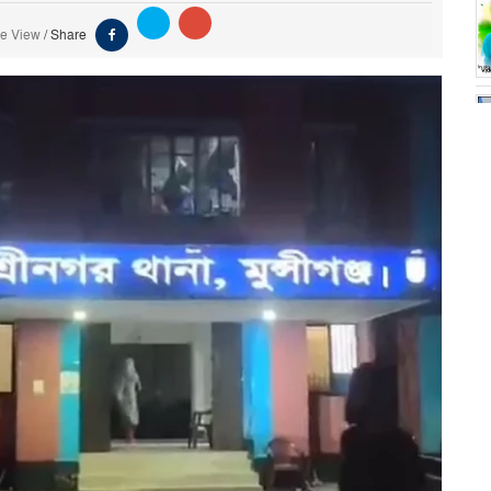
me View
/
Share