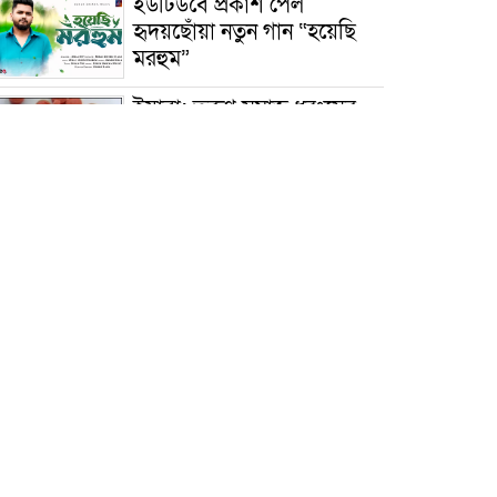
ইউটিউবে প্রকাশ পেল
হৃদয়ছোঁয়া নতুন গান “হয়েছি
মরহুম”
ইয়াবা: তরুণ সমাজ ধ্বংসের
ভয়ংকর মরণ নেশা
মাধবপুরে কমিউনিটি ক্লিনিকে
অনিয়মের অভিযোগ
রাজবাড়ী: বালিয়াকান্দিতে
কিশোরীর ঝুলন্ত মরদেহ উদ্ধার
ব্রাহ্মণবাড়িয়া: নাসিরনগরের
মাদ্রাসায় দুর্নীতির অভিযোগ