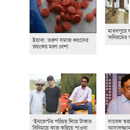
মাধবপুরে ক
অনিয়মের 
ইয়াবা: তরুণ সমাজ ধ্বংসের
ভয়ংকর মরণ নেশা
‘ইনভেস্টর পরিচয় দিয়ে টাকার
সাবেক স্বরাষ্ট্
বিনিময়ে কাজ করিয়ে পাওনা
আসাদুজ্জা