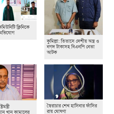
মিউনিটি ক্লিনিকে
অভিযোগ
কুমিল্লা: তিতাসে দেশীয় অস্ত্র ও
নগদ টাকাসহ বিএনপি নেতা
আটক
স্বৈরাচার শেখ হাসিনার ফাঁসির
রমন্ত্রী
রায় ঘোষণা
মান খান কামালের