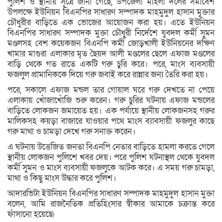
পুলিশ ও স্থানীয় সূত্রে জানা গেছে, উপজেলা মহিলা দলের সমাবেশ
উপলক্ষে ইউনিয়ন বিএনপির সাধারণ সম্পাদক মাহমুদুল হাসান মুক্তার
চৌধুরীর বাড়িতে এক ভোজের আয়োজন করা হয়। এতে ইউনিয়ন
বিএনপির সাধারণ সম্পাদক মুক্তা চৌধুরী নির্দেশে যুবদল কর্মী সুমন
মণ্ডলসহ বেশ কয়েকজন বিএনপি কর্মী জোড়খালী ইউনিয়নের দক্ষিণ
খামার মাগুরা এলাকার মৃত ছৈয়দ আলী মণ্ডলের ছেলে এফাজ মণ্ডলের
বাড়ি থেকে গত রাতে একটি গরু চুরি করে। পরে, মাংস ব্যবসায়ী
ফজলুল প্রামানিককে দিয়ে গরু জবাই করে রান্নার জন্য তৈরি করা হয়।
পরে, সকালে এফাজ মন্ডল তার গোয়াল ঘরে গরু দেখতে না পেয়ে
এলাকায় খোঁজাখোঁজি শুরু করেন। গরু চুরির ঘটনায় এফাজ মন্ডলের
বাড়িতে লোকজন জমায়েত হয়। এক পর্যায়ে স্থানীয় লোকজনসহ গরুর
মালিকসহ কয়ড়া বাজারে যাওয়ার পথে মাংস ব্যাবসায়ী ফজলুর কাছে
গরু মাথা ও চামড়া দেখে গরু সনাক্ত করেন।
এ ঘটনায় উত্তেজিত জনতা বিএনপি নেতার বাড়িতে হামলা করতে গেলে
স্থানীয় লোকজন পুলিশে খবর দেয়। পরে পুলিশ ঘটনাস্থল থেকে যুবদল
কর্মী সুমন ও মাংস ব্যবসায়ী ফজলুকে আটক করে। এ সময় গরু চামড়া,
মাথা ও কিছু মাংস উদ্ধার করে পুলিশ।
আদারভিটা ইউনিয়ন বিএনপির সাধারণ সম্পাদক মাহমুদুল হাসান মুক্তা
বলেন, আমি রাজনৈতিক প্রতিহিংসার স্বীকার আমাকে চক্রান্ত করে
ফাঁসানো হয়েছে৷