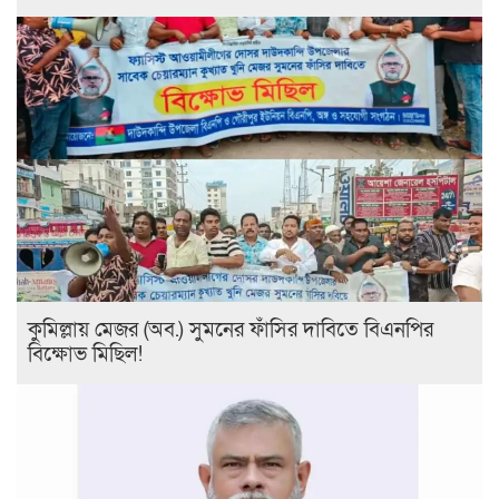
কুমিল্লায় মেজর (অব.) সুমনের ফাঁসির দাবিতে বিএনপির
বিক্ষোভ মিছিল!