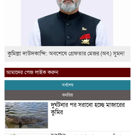
কুমিল্লা দাউদকান্দি: অবশেষে গ্রেফতার মেজর (অব.) সুমন!
আমাদের পেজ লাইক করুন
সর্বশেষ
জনপ্রিয়
দুর্ঘটনার পর সরানো হচ্ছে মাজারের
কুমির