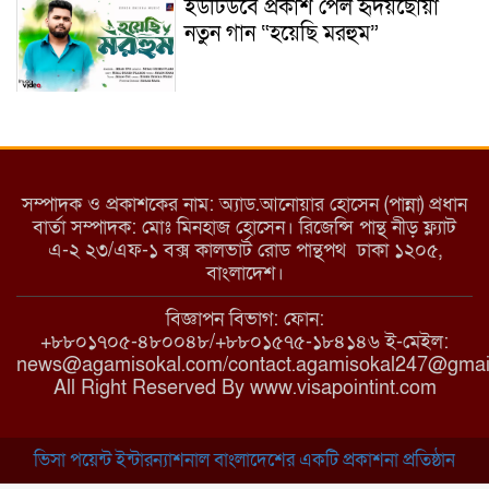
ইউটিউবে প্রকাশ পেল হৃদয়ছোঁয়া
নতুন গান “হয়েছি মরহুম”
ইয়াবা: তরুণ সমাজ ধ্বংসের ভয়ংকর
মরণ নেশা
সম্পাদক ও প্রকাশকের নাম: অ্যাড.আনোয়ার হোসেন (পান্না) প্রধান
বার্তা সম্পাদক: মোঃ মিনহাজ হোসেন। রিজেন্সি পান্থ নীড় ফ্ল্যাট
এ-২ ২৩/এফ-১ বক্স কালভার্ট রোড পান্থপথ ঢাকা ১২০৫,
মাধবপুরে কমিউনিটি ক্লিনিকে
বাংলাদেশ।
অনিয়মের অভিযোগ
বিজ্ঞাপন বিভাগ: ফোন:
+৮৮০১৭০৫-৪৮০০৪৮/+৮৮০১৫৭৫-১৮৪১৪৬ ই-মেইল:
news@agamisokal.com/contact.agamisokal247@gmai
রাজবাড়ী: বালিয়াকান্দিতে কিশোরীর
All Right Reserved By www.visapointint.com
ঝুলন্ত মরদেহ উদ্ধার
ভিসা পয়েন্ট ইন্টারন্যাশনাল বাংলাদেশের একটি প্রকাশনা প্রতিষ্ঠান