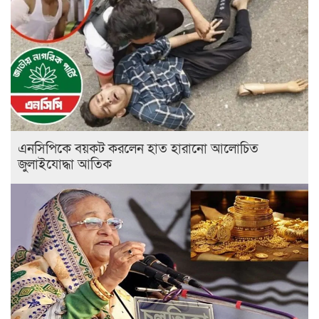
এনসিপিকে বয়কট করলেন হাত হারানো আলোচিত
জুলাইযোদ্ধা আতিক