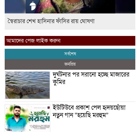
স্বৈরাচার শেখ হাসিনার ফাঁসির রায় ঘোষণা
আমাদের পেজ লাইক করুন
সর্বশেষ
জনপ্রিয়
দুর্ঘটনার পর সরানো হচ্ছে মাজারের
কুমির
ইউটিউবে প্রকাশ পেল হৃদয়ছোঁয়া
নতুন গান “হয়েছি মরহুম”