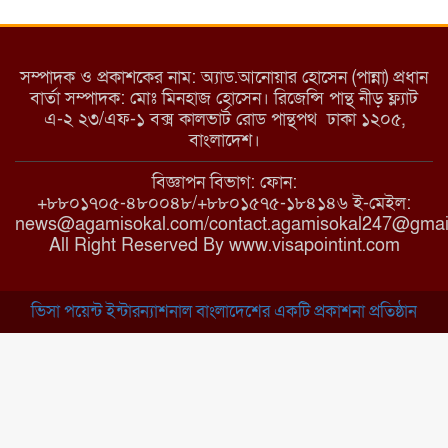
ইয়াবা: তরুণ সমাজ ধ্বংসের ভয়ংকর
মরণ নেশা
সম্পাদক ও প্রকাশকের নাম: অ্যাড.আনোয়ার হোসেন (পান্না) প্রধান
বার্তা সম্পাদক: মোঃ মিনহাজ হোসেন। রিজেন্সি পান্থ নীড় ফ্ল্যাট
এ-২ ২৩/এফ-১ বক্স কালভার্ট রোড পান্থপথ ঢাকা ১২০৫,
মাধবপুরে কমিউনিটি ক্লিনিকে
বাংলাদেশ।
অনিয়মের অভিযোগ
বিজ্ঞাপন বিভাগ: ফোন:
+৮৮০১৭০৫-৪৮০০৪৮/+৮৮০১৫৭৫-১৮৪১৪৬ ই-মেইল:
news@agamisokal.com/contact.agamisokal247@gmai
রাজবাড়ী: বালিয়াকান্দিতে কিশোরীর
All Right Reserved By www.visapointint.com
ঝুলন্ত মরদেহ উদ্ধার
ভিসা পয়েন্ট ইন্টারন্যাশনাল বাংলাদেশের একটি প্রকাশনা প্রতিষ্ঠান
ব্রাহ্মণবাড়িয়া: নাসিরনগরের মাদ্রাসায়
দুর্নীতির অভিযোগ