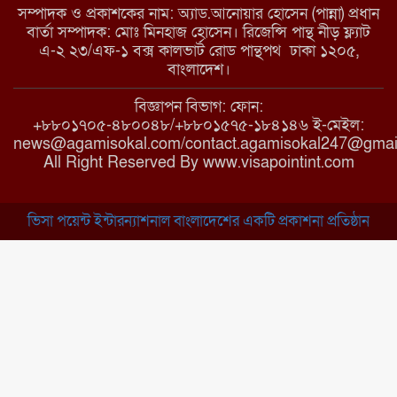
সম্পাদক ও প্রকাশকের নাম: অ্যাড.আনোয়ার হোসেন (পান্না) প্রধান
বার্তা সম্পাদক: মোঃ মিনহাজ হোসেন। রিজেন্সি পান্থ নীড় ফ্ল্যাট
এ-২ ২৩/এফ-১ বক্স কালভার্ট রোড পান্থপথ ঢাকা ১২০৫,
মাধবপুরে কমিউনিটি ক্লিনিকে
বাংলাদেশ।
অনিয়মের অভিযোগ
বিজ্ঞাপন বিভাগ: ফোন:
+৮৮০১৭০৫-৪৮০০৪৮/+৮৮০১৫৭৫-১৮৪১৪৬ ই-মেইল:
news@agamisokal.com/contact.agamisokal247@gmai
রাজবাড়ী: বালিয়াকান্দিতে কিশোরীর
All Right Reserved By www.visapointint.com
ঝুলন্ত মরদেহ উদ্ধার
ভিসা পয়েন্ট ইন্টারন্যাশনাল বাংলাদেশের একটি প্রকাশনা প্রতিষ্ঠান
ব্রাহ্মণবাড়িয়া: নাসিরনগরের মাদ্রাসায়
দুর্নীতির অভিযোগ
মুন্সিগঞ্জ: খালেদা জিয়ার সুস্থতা
কামনায় দোয়া মাহফিল