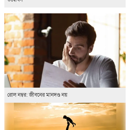
রোল নম্বর: জীবনের মানদণ্ড নয়