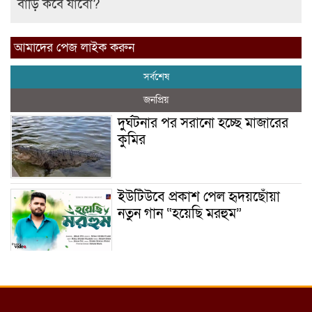
বাড়ি কবে যাবো?
আমাদের পেজ লাইক করুন
সর্বশেষ
জনপ্রিয়
দুর্ঘটনার পর সরানো হচ্ছে মাজারের
কুমির
ইউটিউবে প্রকাশ পেল হৃদয়ছোঁয়া
নতুন গান “হয়েছি মরহুম”
ইয়াবা: তরুণ সমাজ ধ্বংসের ভয়ংকর
মরণ নেশা