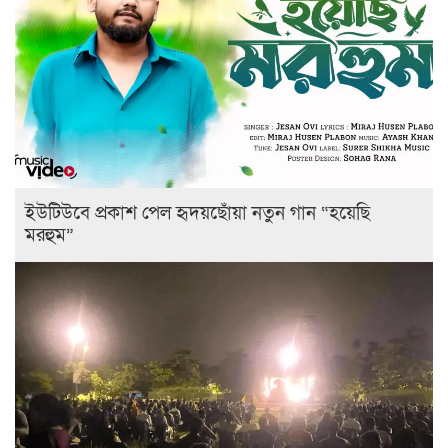
ইউটিউবে প্রকাশ পেল হৃদয়ছোঁয়া নতুন গান “হয়েছি
মরহুম”