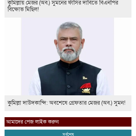
কুমিল্লায় মেজর (অব.) সুমনের ফাঁসির দাবিতে বিএনপির
বিক্ষোভ মিছিল!
কুমিল্লা দাউদকান্দি: অবশেষে গ্রেফতার মেজর (অব.) সুমন!
আমাদের পেজ লাইক করুন
সর্বশেষ