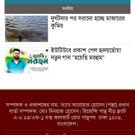
জনপ্রিয়
দুর্ঘটনার পর সরানো হচ্ছে মাজারের
কুমির
ইউটিউবে প্রকাশ পেল হৃদয়ছোঁয়া
নতুন গান “হয়েছি মরহুম”
ইয়াবা: তরুণ সমাজ ধ্বংসের ভয়ংকর
মরণ নেশা
সম্পাদক ও প্রকাশকের নাম: অ্যাড.আনোয়ার হোসেন (পান্না) প্রধান
বার্তা সম্পাদক: মোঃ মিনহাজ হোসেন। রিজেন্সি পান্থ নীড় ফ্ল্যাট
এ-২ ২৩/এফ-১ বক্স কালভার্ট রোড পান্থপথ ঢাকা ১২০৫,
মাধবপুরে কমিউনিটি ক্লিনিকে
বাংলাদেশ।
অনিয়মের অভিযোগ