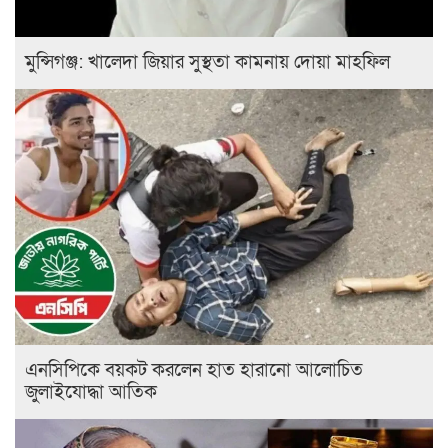
মুন্সিগঞ্জ: খালেদা জিয়ার সুস্থতা কামনায় দোয়া মাহফিল
এনসিপিকে বয়কট করলেন হাত হারানো আলোচিত
জুলাইযোদ্ধা আতিক