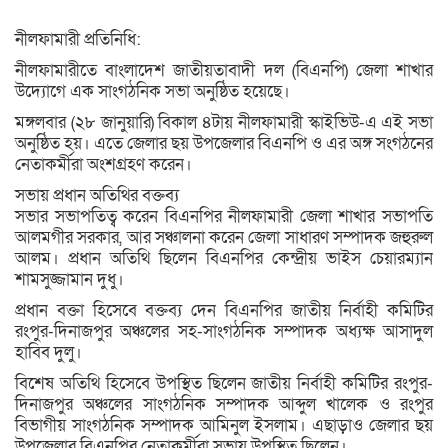
নীলফামারী প্রতিনিধি:
নীলফামারীতে বাংলাদেশ জাতীয়তাবাদী দল (বিএনপি) জেলা শাখার
উদ্যোগে এক সাংগঠনিক সভা অনুষ্ঠিত হয়েছে।
মঙ্গলবার (২৮ জানুয়ারি) বিকাল ৪টায় নীলফামারী স্কাইভিউ-এ এই সভা
অনুষ্ঠিত হয়। এতে জেলার ছয় উপজেলার বিএনপি ও এর অঙ্গ সংগঠনের
নেতাকর্মীরা অংশগ্রহণ করেন।
সভায় প্রধান অতিথির বক্তব্য
সভার সভাপতিত্ব করেন বিএনপির নীলফামারী জেলা শাখার সভাপতি
আলমগীর সরকার, আর সঞ্চালনা করেন জেলা সাধারণ সম্পাদক জহুরুল
আলম। প্রধান অতিথি ছিলেন বিএনপির কেন্দ্রীয় ভাইস চেয়ারম্যান
শামসুজ্জামান দুধু।
প্রধান বক্তা হিসেবে বক্তব্য দেন বিএনপির জাতীয় নির্বাহী কমিটির
রংপুর-দিনাজপুর অঞ্চলের সহ-সাংগঠনিক সম্পাদক অধ্যক্ষ আসাদুল
হাবিব দুলু।
বিশেষ অতিথি হিসেবে উপস্থিত ছিলেন জাতীয় নির্বাহী কমিটির রংপুর-
দিনাজপুর অঞ্চলের সাংগঠনিক সম্পাদক আব্দুল খালেক ও রংপুর
বিভাগীয় সাংগঠনিক সম্পাদক আমিনুল ইসলাম। এছাড়াও জেলার ছয়
উপজেলার বিএনপির নেতাকর্মীরা সভায় উপস্থিত ছিলেন।