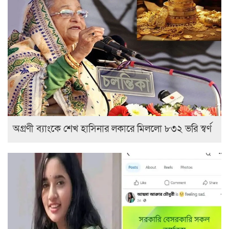
অগ্রণী ব্যাংকে শেখ হাসিনার লকারে মিললো ৮৩২ ভরি স্বর্ণ