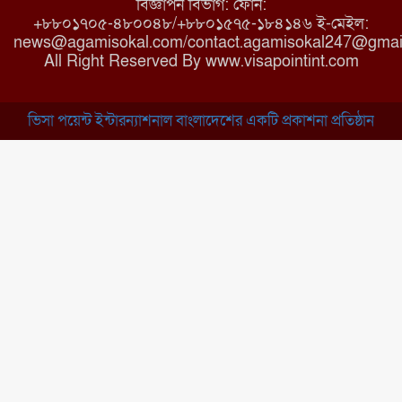
বিজ্ঞাপন বিভাগ: ফোন:
+৮৮০১৭০৫-৪৮০০৪৮/+৮৮০১৫৭৫-১৮৪১৪৬ ই-মেইল:
news@agamisokal.com/contact.agamisokal247@gmai
রাজবাড়ী: বালিয়াকান্দিতে কিশোরীর
All Right Reserved By www.visapointint.com
ঝুলন্ত মরদেহ উদ্ধার
ভিসা পয়েন্ট ইন্টারন্যাশনাল বাংলাদেশের একটি প্রকাশনা প্রতিষ্ঠান
ব্রাহ্মণবাড়িয়া: নাসিরনগরের মাদ্রাসায়
দুর্নীতির অভিযোগ
মুন্সিগঞ্জ: খালেদা জিয়ার সুস্থতা
কামনায় দোয়া মাহফিল
চাঁপাইনবাবগঞ্জ: সরকারি কলেজ
মাঠে ইসিপি উদ্যোক্তা মেলা