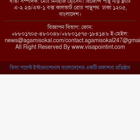
বার্তা সম্পাদক: মোঃ মিনহাজ হোসেন। রিজেন্সি পান্থ নীড় ফ্ল্যাট
এ-২ ২৩/এফ-১ বক্স কালভার্ট রোড পান্থপথ ঢাকা ১২০৫,
মাধবপুরে কমিউনিটি ক্লিনিকে
বাংলাদেশ।
অনিয়মের অভিযোগ
বিজ্ঞাপন বিভাগ: ফোন:
+৮৮০১৭০৫-৪৮০০৪৮/+৮৮০১৫৭৫-১৮৪১৪৬ ই-মেইল:
news@agamisokal.com/contact.agamisokal247@gmai
রাজবাড়ী: বালিয়াকান্দিতে কিশোরীর
All Right Reserved By www.visapointint.com
ঝুলন্ত মরদেহ উদ্ধার
ভিসা পয়েন্ট ইন্টারন্যাশনাল বাংলাদেশের একটি প্রকাশনা প্রতিষ্ঠান
ব্রাহ্মণবাড়িয়া: নাসিরনগরের মাদ্রাসায়
দুর্নীতির অভিযোগ
মুন্সিগঞ্জ: খালেদা জিয়ার সুস্থতা
কামনায় দোয়া মাহফিল