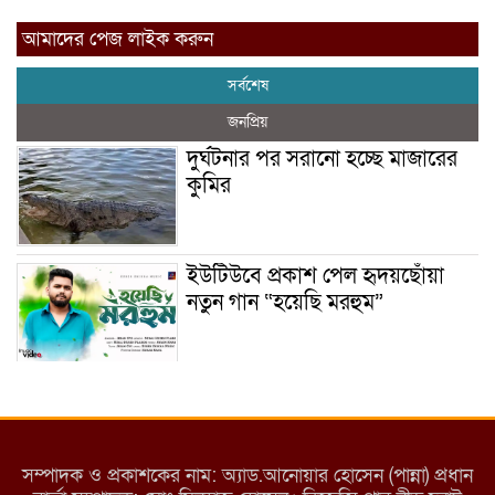
আমাদের পেজ লাইক করুন
সর্বশেষ
জনপ্রিয়
দুর্ঘটনার পর সরানো হচ্ছে মাজারের
কুমির
ইউটিউবে প্রকাশ পেল হৃদয়ছোঁয়া
নতুন গান “হয়েছি মরহুম”
ইয়াবা: তরুণ সমাজ ধ্বংসের ভয়ংকর
মরণ নেশা
সম্পাদক ও প্রকাশকের নাম: অ্যাড.আনোয়ার হোসেন (পান্না) প্রধান