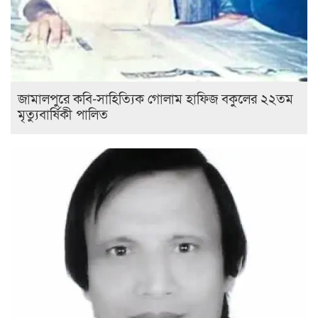
জামালপুরে কবি-সাহিত্যিক গোলাম হাফিজ বকুলের ২২তম
মৃত্যুবার্ষিকী পালিত