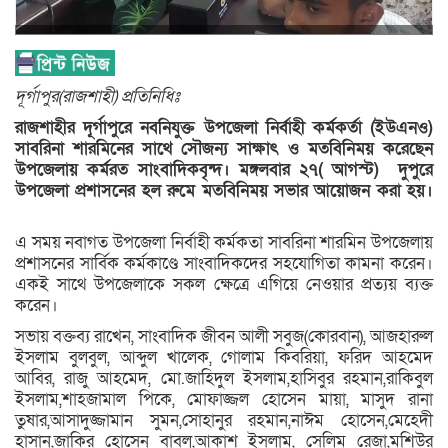
দূর্গাপুর(রাজশাহী) প্রতিনিধিঃ
রাজশাহীর দূর্গাপুরে নবনিযুক্ত উপজেলা নির্বাহী কর্মকর্তা (ইউএনও)
সাবরিনা শারমিনের সাথে সৌজন্য সাক্ষাৎ ও মতবিনিময় করেছেন
উপজেলায় কর্মরত সাংবাদিকবৃন্দ। মঙ্গলবার ২৭( আগস্ট) দুপুরে
উপজেলা প্রশাসনের হল রুমে মতবিনিময় সভার আয়োজন করা হয়।
এ সময় নবাগত উপজেলা নির্বাহী কর্মকতা সাবরিনা শারমিন উপজেলায়
প্রশাসনের সার্বিক কর্মকাণ্ডে সাংবাদিকদের সহযোগিতা কামনা করেন।
একই সাথে উপজেলাকে সকল ক্ষেত্রে এগিয়ে নেওয়ার প্রত্যয় ব্যক্ত
করেন।
সভায় বক্তব্য রাখেন, সাংবাদিক জীবন আলী সবুজ(কোরবান), আজহারুল
ইসলাম বুলবুল, আব্দুল খালেক, গোলাম কিবরিয়া, ফরিদ আহমেদ
আবির, রাজু আহমেদ, মো.জাহিদুল ইসলাম,হাসিবুর রহমান,রাকিবুল
ইসলাম,শাহজামাল পিকে, মোফাজ্জল হোসেন মায়া, মাসুদ রানা
তুষার,আসাদুজ্জামান সুমন,সোহানুর রহমান,নাঈম হোসেন,মেহেদী
হাসান,জাকির হোসেন বাবলু,আকাশ ইসলাম, সেলিম রেজা,মশিউর