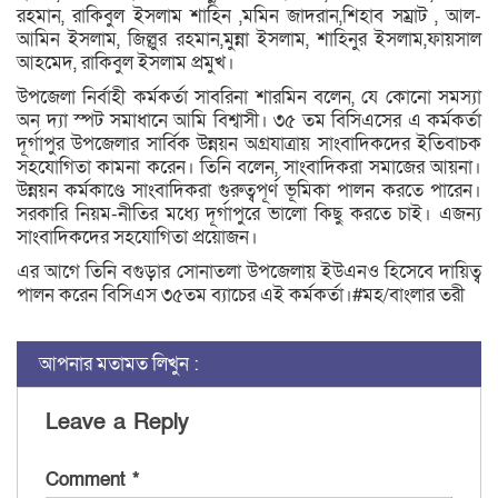
রহমান, রাকিবুল ইসলাম শাহিন ,মমিন জাদরান,শিহাব সম্রাট , আল-
আমিন ইসলাম, জিল্লুর রহমান,মুন্না ইসলাম, শাহিনুর ইসলাম,ফায়সাল
আহমেদ, রাকিবুল ইসলাম প্রমুখ।
উপজেলা নির্বাহী কর্মকর্তা সাবরিনা শারমিন বলেন, যে কোনো সমস্যা
অন দ্যা স্পট সমাধানে আমি বিশ্বাসী। ৩৫ তম বিসিএসের এ কর্মকর্তা
দূর্গাপুর উপজেলার সার্বিক উন্নয়ন অগ্রযাত্রায় সাংবাদিকদের ইতিবাচক
সহযোগিতা কামনা করেন। তিনি বলেন, সাংবাদিকরা সমাজের আয়না।
উন্নয়ন কর্মকাণ্ডে সাংবাদিকরা গুরুত্বপূর্ণ ভূমিকা পালন করতে পারেন।
সরকারি নিয়ম-নীতির মধ্যে দূর্গাপুরে ভালো কিছু করতে চাই। এজন্য
সাংবাদিকদের সহযোগিতা প্রয়োজন।
এর আগে তিনি বগুড়ার সোনাতলা উপজেলায় ইউএনও হিসেবে দায়িত্ব
পালন করেন বিসিএস ৩৫তম ব্যাচের এই কর্মকর্তা।#মহ/বাংলার তরী
আপনার মতামত লিখুন :
Leave a Reply
Comment
*