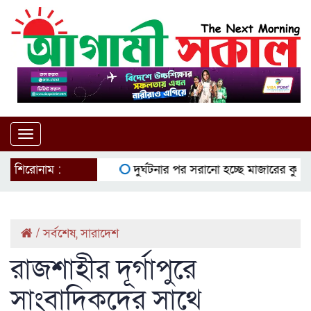
Toggle
navigation
শিরোনাম :
দুর্ঘটনার পর সরানো হচ্ছে মাজারের কুমির
ই
/
সর্বশেষ
,
সারাদেশ
রাজশাহীর দূর্গাপুরে
সাংবাদিকদের সাথে