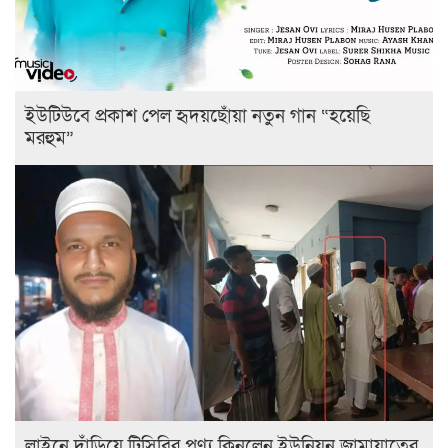
ইউটিউবে প্রকাশ পেল হৃদয়ছোঁয়া নতুন গান “হয়েছি
মরহুম”
লাইনে দাঁড়িয়ে টিসিবির পণ্য কিনলেন ইউনিয়ন জামায়াতের