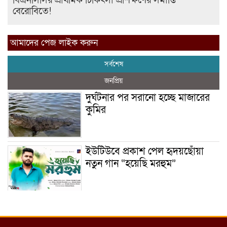
বিএনসিসির প্রাথমিক চিকিৎসা প্রশিক্ষণের সমাপ্তি
বেরোবিতে!
আমাদের পেজ লাইক করুন
সর্বশেষ
জনপ্রিয়
দুর্ঘটনার পর সরানো হচ্ছে মাজারের
কুমির
ইউটিউবে প্রকাশ পেল হৃদয়ছোঁয়া
নতুন গান “হয়েছি মরহুম”
ইয়াবা: তরুণ সমাজ ধ্বংসের ভয়ংকর
মরণ নেশা