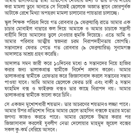
আমার তালাকপ্রাপ্ত স্বামী প্রতিশোধ নেওয়ার জন্য ও তার উপর দায়ের
করা মামলা তুনে আনতে সে নিজেই ছেলেকে অজ্ঞাত স্থানে জোরপুর্বক
আটাকে রেখে মিথ্যা অপহরণ মামলা চালানোর পায়তারা চালাচ্ছে।
স্কুল শিক্ষক পরিচয় দিয়ে গত রোববার (৯ ফেব্রুয়ারি) রাতে আমার এক
চাচার মোবাইল নাম্বারে কল দিয়ে আমাকে ও আমার চাচাকে সন্ত্রাসী
বাহীনি দিয়ে আমাদের তুলে নেওয়ার হুমকি দিয়েছে। এতে আমি ও
আমার পরিবার আত্মীয় স্বজনরা চরম নিরাপদহীনতায় ভোগছি।
সন্তানদের ফেরত পেতে গত রোববার (৯ ফেব্রুয়ারিত) সুনামগঞ্জ
আদালতে আশ্রয় গ্রহণ করেছি।
আদালত সমন জারী করে ১০দিনের মধ্যে ৩ সন্তানদের নিয়ে হাজির
করার জন্য তালাকপ্রাপ্ত স্বামীকে নির্দেশ প্রদান করেন। আমার
তালাকপ্রাপ্ত স্বামীকে গ্রেফতার করে জিজ্ঞাসাবাদ করলে সন্তানের সন্ধান
পাওয়া যাবে। আমি আমার ছেলেকে ফেরত চাই এবং বাকী ২ সন্তান
ফাহমিদ বক্স ও ফাইরুজ বক্সও তার কাছে নিরাপদ নয়। আমার
তালাকপ্রাপ্ত স্বামীকে ভালো করে চিনি।
সে একজন মুখোশধারী শয়তান। তার আচরণের শয়তানও লজ্জা পাবে।
আমার উপর প্রতিশোধ নিতে আমার ছেলে তাহসিন বক্সকে হত্যার মতো
জগণ্য কাজও করতে পারে। আমার ছেলেকে উদ্ধার করার পর
জিজ্ঞাসাবাদ করলেই যুবলীগ নেতা দেলোয়ার মাহমুদ জুয়েল বক্সের
সকল কু-কর্ম বেরিয়ে আসবে।