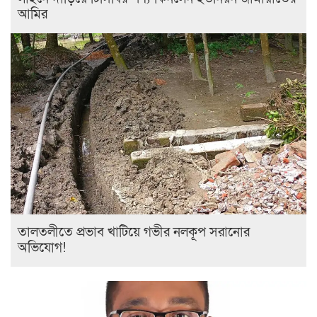
আমির
তালতলীতে প্রভাব খাটিয়ে গভীর নলকূপ সরানোর
অভিযোগ!