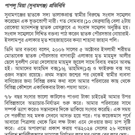
পাপলু মিয়া (সুনামগঞ্জ) প্রতিনিধি
সুনামগঞ্জের ছাতকে সদ্য তালাকপ্রাপ্ত স্বামীর বিরুদ্ধে সংবাদ সম্মেলন
করেছেন এক ভূক্তভোগী নারী। গত সোমবার (১০ ফেব্রুয়ারি) বেলা ২টায়
রোকেয়া ম্যানশনস্থ ছাতক প্রেসক্লাবে এ সংবাদ সম্মেলন অনুষ্ঠিত হয়।
সংবাদ সম্মেলনে লিখিত বক্তব্য পাঠ করেন ছাতক পৌরসভার নোয়ারাই-
ইসলামপুর এলাকার মৃত শাহজাহানের কন্যা শাহানা জাহান পলি।
তিনি তার বক্তব্যে বলেন, ২০০৬ সালের ৫ অক্টোবর ইসলামী শরীয়ত
মোতাবেক ছাতক পৌরসভার বাগবাড়ী এলাকার মৃত মাহমুদ আলীর
ছেলে যুবলীগ নেতা দেলোয়ার মাহমুদ জুয়েল সাথে বিবাহ বন্ধনে আবদ্ধ
হই। আমাদের ফাহমিদ বক্স(১৬), তাহমিদ(১৩) ও ফাইরুজ বক্স সহ
৩জন সন্তান রয়েছে। প্রথম সন্তান জন্মের পর থেকেই স্বামীর ব্যবসা
বাণিজ্যের জন্য বিভিন্ন রকম কথা বলে আমার পরিবারের কাছ থেকে
বিভিন্ন কৌশলে একাধিকবার টাকা-পয়সা আনে।
৭/৮ বছর সংসার ভালো কাটলেও পাওনা টাকা চাইতেই আমার উপর
বিভিন্নভাবে অত্যাচার-নির্যাতন শুরু করে। আমার পরিবারের সাথে
সম্পর্ক ত্যাগ করেও সন্তানদের দিকে তাকিয়ে সংসার করেছি। এক সময়
সে পরকীয়া সহ মদক সেবনে আসক্ত হয়ে পরে। গত কয়েকমাস পূর্বে
আবারো পিত্রালয় থেকে তিন লক্ষ টাকা এনে দেওয়ার জন্য চাপ সৃষ্টি
করে। এতে অপারগতা প্রকাশ করায় গত২০২৪ সেলের ২৬ নভেম্বর
তারিখে শারিরীকভাবে আমাকে নির্যাতন করে ঘর থেকে বের করে দেয়।