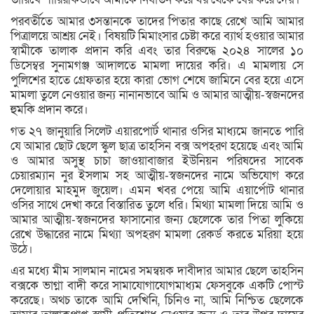
পরবর্তীতে আমার ৩সন্তানকে তাদের পিতার কাছে রেখে আমি আমার
পিত্রালয়ে আশ্রয় নেই। বিষয়টি মিমাংসার চেষ্টা করে ব্যার্থ হওয়ার আমার
স্বামীকে তালাক প্রদান করি এবং তার বিরুদ্ধে ২০২৪ সালের ১০
ডিসেম্বর সুনামগঞ্জ আদালতে মামলা দায়ের করি। এ মামলায় সে
পুলিশের হাতে গ্রেফতার হয়ে কারা ভোগ শেষে জামিনে বের হয়ে এসে
মামলা তুলে নেওয়ার জন্য নানানভাবে আমি ও আমার আত্মীয়-স্বজনদের
হুমকি প্রদান করে।
গত ২৭ জানুয়ারি সিলেট এয়ারপোর্ট থানার ওসির মাধ্যমে জানতে পারি
যে আমার ছোট ছেলে স্কুল ছাত্র তাহসিন বক্স অপহরণ হয়েছে এবং আমি
ও আমার অসুস্থ চাচা জাওয়াবাজার ইউনিয়ন পরিষদের সাবেক
চেয়ারম্যান নুর ইসলাম সহ আত্মীয়-স্বজনদের নামে অভিযোগ করে
দেলোয়ার মাহমুদ জুয়েল। এমন খবর পেয়ে আমি এয়ার্পোট থানার
ওসির সাথে দেখা করে বিস্তারিত তুলে ধরি। মিথ্যা মামলা দিয়ে আমি ও
আমার আত্মীয়-স্বজনদের ফাসানোর জন্য ছেলেকে তার পিতা লুকিয়ে
রেখে উদ্ধারের নামে মিথ্যা অপহরণ মামলা রেকর্ড করতে মরিয়া হয়ে
উঠে।
এর মধ্যে মীম সালমান নামের সমন্বয়ক দাবীদার আমার ছেলে তাহসিন
বক্সকে ভাগ্না বাদী করে সামাযোগাযোগমাধ্যম ফেসবুকে একটি পোস্ট
করেছে। অথচ তাকে আমি দেখিনি, চিনিও না, আমি নিশ্চিত ছেলেকে