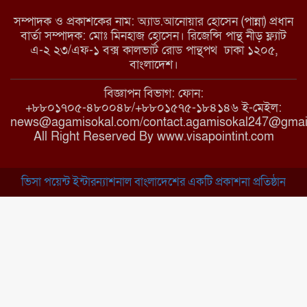
সম্পাদক ও প্রকাশকের নাম: অ্যাড.আনোয়ার হোসেন (পান্না) প্রধান
বার্তা সম্পাদক: মোঃ মিনহাজ হোসেন। রিজেন্সি পান্থ নীড় ফ্ল্যাট
এ-২ ২৩/এফ-১ বক্স কালভার্ট রোড পান্থপথ ঢাকা ১২০৫,
মাধবপুরে কমিউনিটি ক্লিনিকে
বাংলাদেশ।
অনিয়মের অভিযোগ
বিজ্ঞাপন বিভাগ: ফোন:
+৮৮০১৭০৫-৪৮০০৪৮/+৮৮০১৫৭৫-১৮৪১৪৬ ই-মেইল:
news@agamisokal.com/contact.agamisokal247@gmai
রাজবাড়ী: বালিয়াকান্দিতে কিশোরীর
All Right Reserved By www.visapointint.com
ঝুলন্ত মরদেহ উদ্ধার
ভিসা পয়েন্ট ইন্টারন্যাশনাল বাংলাদেশের একটি প্রকাশনা প্রতিষ্ঠান
ব্রাহ্মণবাড়িয়া: নাসিরনগরের মাদ্রাসায়
দুর্নীতির অভিযোগ
মুন্সিগঞ্জ: খালেদা জিয়ার সুস্থতা
কামনায় দোয়া মাহফিল