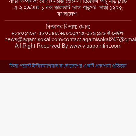
বার্তা সম্পাদক: মোঃ মিনহাজ হোসেন। রিজেন্সি পান্থ নীড় ফ্ল্যাট
এ-২ ২৩/এফ-১ বক্স কালভার্ট রোড পান্থপথ ঢাকা ১২০৫,
মাধবপুরে কমিউনিটি ক্লিনিকে
বাংলাদেশ।
অনিয়মের অভিযোগ
বিজ্ঞাপন বিভাগ: ফোন:
+৮৮০১৭০৫-৪৮০০৪৮/+৮৮০১৫৭৫-১৮৪১৪৬ ই-মেইল:
news@agamisokal.com/contact.agamisokal247@gmai
রাজবাড়ী: বালিয়াকান্দিতে কিশোরীর
All Right Reserved By www.visapointint.com
ঝুলন্ত মরদেহ উদ্ধার
ভিসা পয়েন্ট ইন্টারন্যাশনাল বাংলাদেশের একটি প্রকাশনা প্রতিষ্ঠান
ব্রাহ্মণবাড়িয়া: নাসিরনগরের মাদ্রাসায়
দুর্নীতির অভিযোগ
মুন্সিগঞ্জ: খালেদা জিয়ার সুস্থতা
কামনায় দোয়া মাহফিল