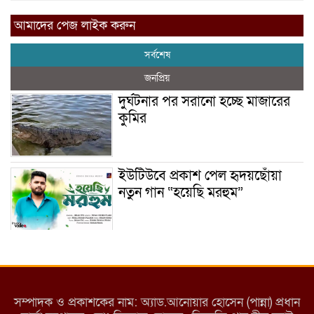
আমাদের পেজ লাইক করুন
সর্বশেষ
জনপ্রিয়
দুর্ঘটনার পর সরানো হচ্ছে মাজারের
কুমির
ইউটিউবে প্রকাশ পেল হৃদয়ছোঁয়া
নতুন গান “হয়েছি মরহুম”
ইয়াবা: তরুণ সমাজ ধ্বংসের ভয়ংকর
মরণ নেশা
সম্পাদক ও প্রকাশকের নাম: অ্যাড.আনোয়ার হোসেন (পান্না) প্রধান