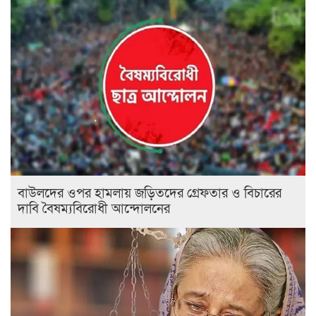
বাউলদের ওপর হামলায় জড়িতদের গ্রেফতার ও বিচারের
দাবি বৈষম্যবিরোধী আন্দোলনের