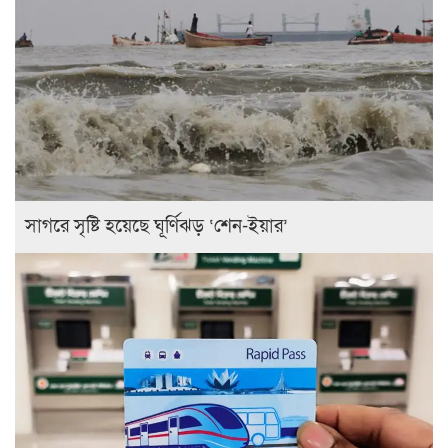
সাগরে সৃষ্টি হয়েছে ঘূর্ণিঝড় ‘শেন-ইয়ার’