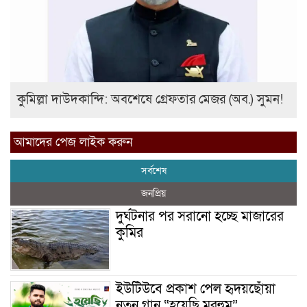
কুমিল্লা দাউদকান্দি: অবশেষে গ্রেফতার মেজর (অব.) সুমন!
আমাদের পেজ লাইক করুন
সর্বশেষ
জনপ্রিয়
দুর্ঘটনার পর সরানো হচ্ছে মাজারের
কুমির
ইউটিউবে প্রকাশ পেল হৃদয়ছোঁয়া
নতুন গান “হয়েছি মরহুম”