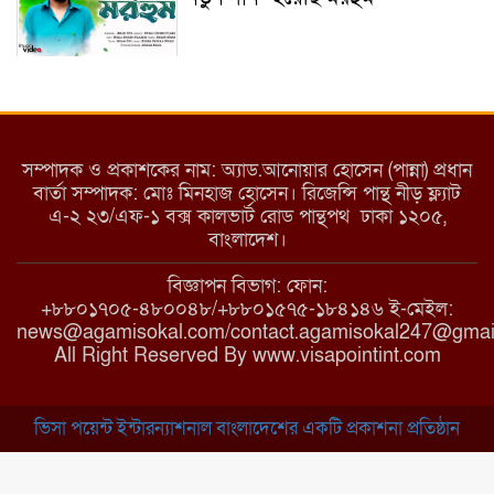
ইয়াবা: তরুণ সমাজ ধ্বংসের ভয়ংকর
মরণ নেশা
সম্পাদক ও প্রকাশকের নাম: অ্যাড.আনোয়ার হোসেন (পান্না) প্রধান
বার্তা সম্পাদক: মোঃ মিনহাজ হোসেন। রিজেন্সি পান্থ নীড় ফ্ল্যাট
এ-২ ২৩/এফ-১ বক্স কালভার্ট রোড পান্থপথ ঢাকা ১২০৫,
মাধবপুরে কমিউনিটি ক্লিনিকে
বাংলাদেশ।
অনিয়মের অভিযোগ
বিজ্ঞাপন বিভাগ: ফোন:
+৮৮০১৭০৫-৪৮০০৪৮/+৮৮০১৫৭৫-১৮৪১৪৬ ই-মেইল:
news@agamisokal.com/contact.agamisokal247@gmai
রাজবাড়ী: বালিয়াকান্দিতে কিশোরীর
All Right Reserved By www.visapointint.com
ঝুলন্ত মরদেহ উদ্ধার
ভিসা পয়েন্ট ইন্টারন্যাশনাল বাংলাদেশের একটি প্রকাশনা প্রতিষ্ঠান
ব্রাহ্মণবাড়িয়া: নাসিরনগরের মাদ্রাসায়