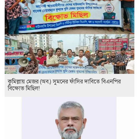
কুমিল্লায় মেজর (অব.) সুমনের ফাঁসির দাবিতে বিএনপির
বিক্ষোভ মিছিল!