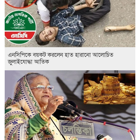
এনসিপিকে বয়কট করলেন হাত হারানো আলোচিত
জুলাইযোদ্ধা আতিক