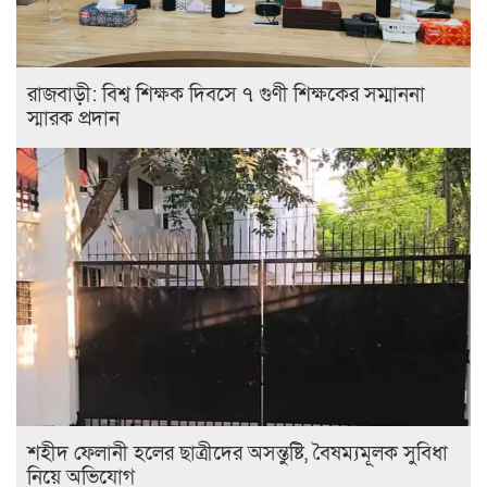
রাজবাড়ী: বিশ্ব শিক্ষক দিবসে ৭ গুণী শিক্ষকের সম্মাননা
স্মারক প্রদান
শহীদ ফেলানী হলের ছাত্রীদের অসন্তুষ্টি, বৈষম্যমূলক সুবিধা
নিয়ে অভিযোগ