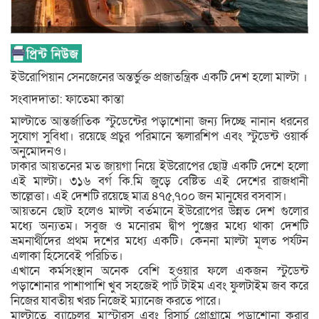
ইউরোপিয়ান সেনজেনের অন্তর্ভুক্ত প্রজাতন্ত্রিক একটি দেশ হলো মাল্টা ।
সংবাদদাতা: ফাতেমা কান্তা
মাল্টাতে আন্তর্জাতিক স্টুডেন্টের পড়াশোনা জন্য দিচ্ছে নানান ধরনের
সুযোগ সুবিধা। রয়েছে প্রচুর পরিমানে স্কলারশিপ এবং স্টুডেন্ট ওয়ার্ক
অনুমোদনও।
ঢাকার আয়তনের মত জায়গা নিয়ে ইউরোপের ছোট্ট একটি দেশে হলো
এই মাল্টা। ৩১৬ বর্গ কি.মি জুড়ে বেষ্টিত এই দেশের রাজধানী
ভাল্লেত্তা। এই দেশটি রয়েছে মাত্র ৪৭৫,৭০০ জন মানুষের বসবাস।
আয়তনে ছোট হলেও মাল্টা বর্তমানে ইউরোপের উন্নত দেশ গুলোর
মধ্যে অন্যতম। সবুজ ও মনোরম দ্বীপ পুঞ্জের মধ্যে থাকা দেশটি
ভ্রমনার্থীদের প্রথম দশের মধ্যে একটি। কেননা মাল্টা মূলত পর্যটন
এলাকা হিসেবেই পরিচিত।
এখানে কর্মসংস্থান অনেক বেশি হওয়ার ফলে একজন স্টুডেন্ট
পড়াশোনার পাশাপাশি খুব সহজেই পার্ট টাইম এবং ফুলটাইম জব করে
নিজের যাবতীয় খরচ নিজেই ম্যানেজ করতে পারে।
মাল্টাতে, ব্যাচেলর, মাস্টারস এবং রিসার্চ প্রোগ্রামে পড়াশোনা করার