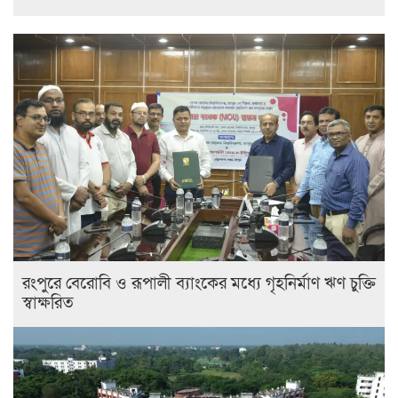
রংপুরে বেরোবি ও রূপালী ব্যাংকের মধ্যে গৃহনির্মাণ ঋণ চুক্তি
স্বাক্ষরিত