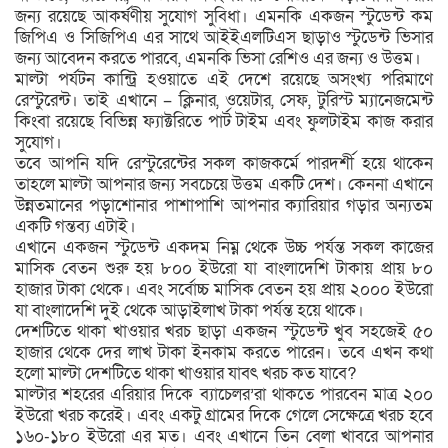
জন্য রয়েছে আকর্ষণীয় সুযোগ সুবিধা। এমনকি একজন স্টুডেন্ট কম
জিপিএ ও সিজিপিএ এর সাথে আইইএলটিএস ছাড়াও স্টুডেন্ট ভিসার
জন্য আবেদন করতে পারবে, এমনকি ভিসা রেশিও এর জন্য ও উত্তম।
মাল্টা পর্যটন কান্ট্রি হওয়াতে এই দেশে রয়েছে অসংখ্য পরিমাণে
রেস্টুরেন্ট। তাই এখানে – ক্লিনার, ওয়েটার, সেফ, টুরিস্ট ম্যানেজমেন্ট
কিংবা রয়েছে বিভিন্ন ফ্যাক্টরিতে পার্ট টাইম এবং ফুলটাইম কাজ করার
সুযোগ।
তবে আপনি যদি রেস্টুরেন্টের সকল কাজকর্মে পারদর্শী হয়ে থাকেন
তাহলে মাল্টা আপনার জন্য সবচেয়ে উত্তম একটি দেশ। কেননা এখানে
উন্নতমানের পড়াশোনার পাশাপাশি আপনার ক্যারিয়ার গড়ার অন্যতম
একটি গন্তব্য এটাই।
এখানে একজন স্টুডেন্ট একদম নিম্ন থেকে উচ্চ পর্যন্ত সকল কাজের
মাসিক বেতন শুরু হয় ৮০০ ইউরো যা বাংলাদেশি টাকায় প্রায় ৮০
হাজার টাকা থেকে। এবং সর্বোচ্চ মাসিক বেতন হয় প্রায় ২০০০ ইউরো
যা বাংলাদেশি দুই থেকে আড়াইলাখ টাকা পর্যন্ত হয়ে থাকে।
দেশটিতে থাকা খাওয়ার খরচ ছাড়া একজন স্টুডেন্ট খুব সহজেই ৫০
হাজার থেকে দের লাখ টাকা ইনকাম করতে পারেন। তবে এখন কথা
হলো মাল্টা দেশটিতে থাকা খাওয়ার যাবৎ খরচ কত যাবে?
মাল্টার শহরের এরিয়ার দিকে ব্যাচেলর’রা থাকতে পারবেন মাত্র ২০০
ইউরো খরচ করেই। এবং একটু গ্রামের দিকে গেলে সেক্ষেত্রে খরচ হবে
১৬০-১৮০ ইউরো এর মত। এবং এখানে তিন বেলা খাবরে আপনার