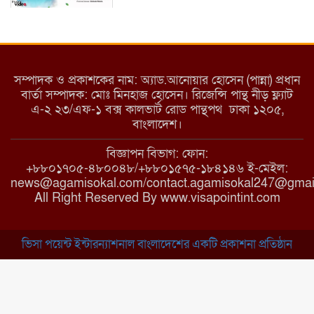
ইয়াবা: তরুণ সমাজ ধ্বংসের ভয়ংকর
মরণ নেশা
সম্পাদক ও প্রকাশকের নাম: অ্যাড.আনোয়ার হোসেন (পান্না) প্রধান
বার্তা সম্পাদক: মোঃ মিনহাজ হোসেন। রিজেন্সি পান্থ নীড় ফ্ল্যাট
এ-২ ২৩/এফ-১ বক্স কালভার্ট রোড পান্থপথ ঢাকা ১২০৫,
মাধবপুরে কমিউনিটি ক্লিনিকে
বাংলাদেশ।
অনিয়মের অভিযোগ
বিজ্ঞাপন বিভাগ: ফোন:
+৮৮০১৭০৫-৪৮০০৪৮/+৮৮০১৫৭৫-১৮৪১৪৬ ই-মেইল:
news@agamisokal.com/contact.agamisokal247@gmai
রাজবাড়ী: বালিয়াকান্দিতে কিশোরীর
All Right Reserved By www.visapointint.com
ঝুলন্ত মরদেহ উদ্ধার
ভিসা পয়েন্ট ইন্টারন্যাশনাল বাংলাদেশের একটি প্রকাশনা প্রতিষ্ঠান
ব্রাহ্মণবাড়িয়া: নাসিরনগরের মাদ্রাসায়
দুর্নীতির অভিযোগ