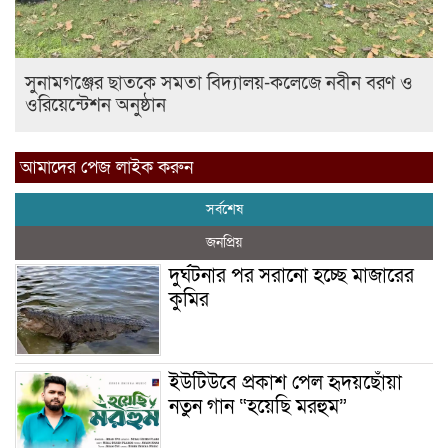
সুনামগঞ্জের ছাতকে সমতা বিদ্যালয়-কলেজে নবীন বরণ ও
ওরিয়েন্টেশন অনুষ্ঠান
আমাদের পেজ লাইক করুন
সর্বশেষ
জনপ্রিয়
দুর্ঘটনার পর সরানো হচ্ছে মাজারের
কুমির
ইউটিউবে প্রকাশ পেল হৃদয়ছোঁয়া
নতুন গান “হয়েছি মরহুম”