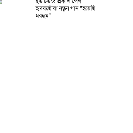
ইউটিউবে প্রকাশ পেল
হৃদয়ছোঁয়া নতুন গান “হয়েছি
মরহুম”