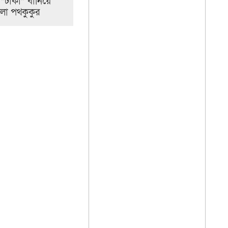
 “টাকা” বানিয়ে
নলো পথকুকুর