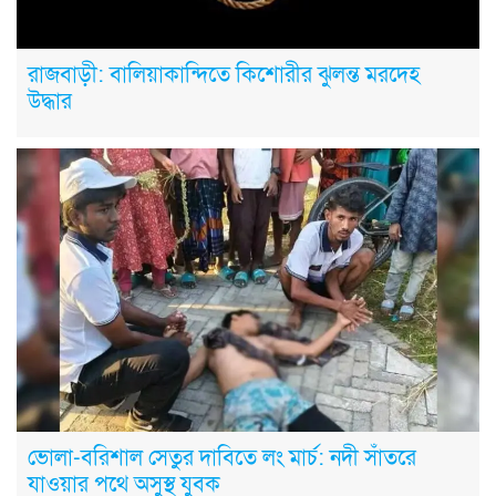
রাজবাড়ী: বালিয়াকান্দিতে কিশোরীর ঝুলন্ত মরদেহ
উদ্ধার
ভোলা-বরিশাল সেতুর দাবিতে লং মার্চ: নদী সাঁতরে
যাওয়ার পথে অসুস্থ যুবক