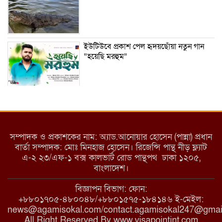
ইউটিউবে প্রকাশ পেল হৃদয়ছোঁয়া নতুন গান
“হয়েছি মরহুম”
ইয়াবা: তরুণ সমাজ ধ্বংসের ভয়ংকর মরণ
নেশা
সম্পাদক ও প্রকাশকের নাম: অ্যাড.আনোয়ার হোসেন (পান্না) প্রধান
বার্তা সম্পাদক: মোঃ মিনহাজ হোসেন। রিজেন্সি পান্থ নীড় ফ্ল্যাট
এ-২ ২৩/এফ-১ বক্স কালভার্ট রোড পান্থপথ ঢাকা ১২০৫,
মাধবপুরে কমিউনিটি ক্লিনিকে অনিয়মের
বাংলাদেশ।
অভিযোগ
বিজ্ঞাপন বিভাগ: ফোন:
+৮৮০১৭০৫-৪৮০০৪৮/+৮৮০১৫৭৫-১৮৪১৪৬ ই-মেইল:
news@agamisokal.com/contact.agamisokal247@gmai
রাজবাড়ী: বালিয়াকান্দিতে কিশোরীর ঝুলন্ত
All Right Reserved By www.visapointint.com