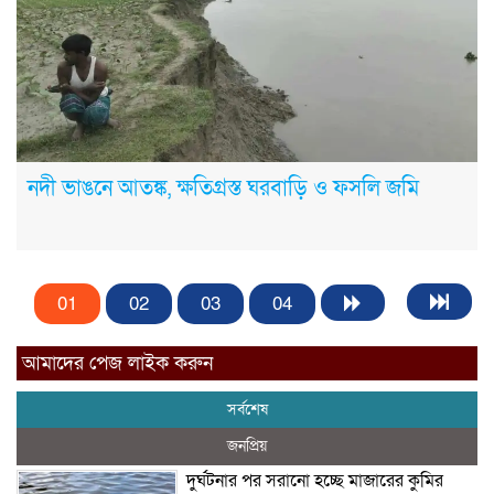
নদী ভাঙনে আতঙ্ক, ক্ষতিগ্রস্ত ঘরবাড়ি ও ফসলি জমি
01
02
03
04
আমাদের পেজ লাইক করুন
সর্বশেষ
জনপ্রিয়
দুর্ঘটনার পর সরানো হচ্ছে মাজারের কুমির