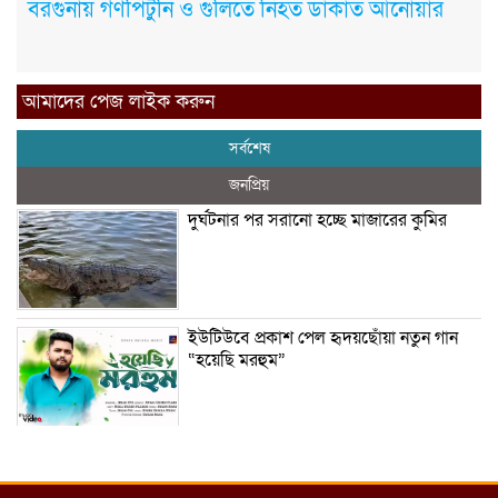
বরগুনায় গণপিটুনি ও গুলিতে নিহত ডাকাত আনোয়ার
আমাদের পেজ লাইক করুন
সর্বশেষ
জনপ্রিয়
দুর্ঘটনার পর সরানো হচ্ছে মাজারের কুমির
ইউটিউবে প্রকাশ পেল হৃদয়ছোঁয়া নতুন গান
“হয়েছি মরহুম”
ইয়াবা: তরুণ সমাজ ধ্বংসের ভয়ংকর মরণ
নেশা