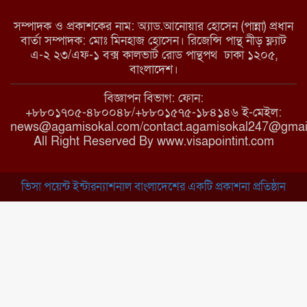
সম্পাদক ও প্রকাশকের নাম: অ্যাড.আনোয়ার হোসেন (পান্না) প্রধান
বার্তা সম্পাদক: মোঃ মিনহাজ হোসেন। রিজেন্সি পান্থ নীড় ফ্ল্যাট
এ-২ ২৩/এফ-১ বক্স কালভার্ট রোড পান্থপথ ঢাকা ১২০৫,
মাধবপুরে কমিউনিটি ক্লিনিকে অনিয়মের
বাংলাদেশ।
অভিযোগ
বিজ্ঞাপন বিভাগ: ফোন:
+৮৮০১৭০৫-৪৮০০৪৮/+৮৮০১৫৭৫-১৮৪১৪৬ ই-মেইল:
news@agamisokal.com/contact.agamisokal247@gmai
রাজবাড়ী: বালিয়াকান্দিতে কিশোরীর ঝুলন্ত
All Right Reserved By www.visapointint.com
মরদেহ উদ্ধার
ভিসা পয়েন্ট ইন্টারন্যাশনাল বাংলাদেশের একটি প্রকাশনা প্রতিষ্ঠান
ব্রাহ্মণবাড়িয়া: নাসিরনগরের মাদ্রাসায় দুর্নীতির
অভিযোগ
মুন্সিগঞ্জ: খালেদা জিয়ার সুস্থতা কামনায় দোয়া
মাহফিল