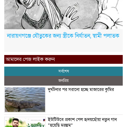
নারায়ণগঞ্জে যৌতুকের জন্য স্ত্রীকে নির্যাতন, স্বামী পলাতক
আমাদের পেজ লাইক করুন
সর্বশেষ
জনপ্রিয়
দুর্ঘটনার পর সরানো হচ্ছে মাজারের কুমির
ইউটিউবে প্রকাশ পেল হৃদয়ছোঁয়া নতুন গান
“হয়েছি মরহুম”