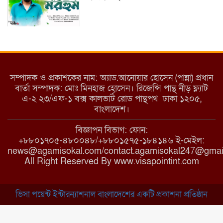
ইয়াবা: তরুণ সমাজ ধ্বংসের ভয়ংকর মরণ
নেশা
সম্পাদক ও প্রকাশকের নাম: অ্যাড.আনোয়ার হোসেন (পান্না) প্রধান
বার্তা সম্পাদক: মোঃ মিনহাজ হোসেন। রিজেন্সি পান্থ নীড় ফ্ল্যাট
এ-২ ২৩/এফ-১ বক্স কালভার্ট রোড পান্থপথ ঢাকা ১২০৫,
মাধবপুরে কমিউনিটি ক্লিনিকে অনিয়মের
বাংলাদেশ।
অভিযোগ
বিজ্ঞাপন বিভাগ: ফোন:
+৮৮০১৭০৫-৪৮০০৪৮/+৮৮০১৫৭৫-১৮৪১৪৬ ই-মেইল:
news@agamisokal.com/contact.agamisokal247@gmai
রাজবাড়ী: বালিয়াকান্দিতে কিশোরীর ঝুলন্ত
All Right Reserved By www.visapointint.com
মরদেহ উদ্ধার
ভিসা পয়েন্ট ইন্টারন্যাশনাল বাংলাদেশের একটি প্রকাশনা প্রতিষ্ঠান
ব্রাহ্মণবাড়িয়া: নাসিরনগরের মাদ্রাসায় দুর্নীতির
অভিযোগ