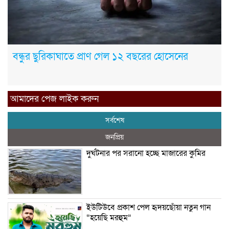
বন্ধুর ছুরিকাঘাতে প্রাণ গেল ১২ বছরের হোসেনের
আমাদের পেজ লাইক করুন
সর্বশেষ
জনপ্রিয়
দুর্ঘটনার পর সরানো হচ্ছে মাজারের কুমির
ইউটিউবে প্রকাশ পেল হৃদয়ছোঁয়া নতুন গান
“হয়েছি মরহুম”