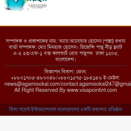
ইয়াবা: তরুণ সমাজ ধ্বংসের ভয়ংকর মরণ
নেশা
সম্পাদক ও প্রকাশকের নাম: অ্যাড.আনোয়ার হোসেন (পান্না) প্রধান
বার্তা সম্পাদক: মোঃ মিনহাজ হোসেন। রিজেন্সি পান্থ নীড় ফ্ল্যাট
এ-২ ২৩/এফ-১ বক্স কালভার্ট রোড পান্থপথ ঢাকা ১২০৫,
মাধবপুরে কমিউনিটি ক্লিনিকে অনিয়মের
বাংলাদেশ।
অভিযোগ
বিজ্ঞাপন বিভাগ: ফোন:
+৮৮০১৭০৫-৪৮০০৪৮/+৮৮০১৫৭৫-১৮৪১৪৬ ই-মেইল:
news@agamisokal.com/contact.agamisokal247@gmai
রাজবাড়ী: বালিয়াকান্দিতে কিশোরীর ঝুলন্ত
All Right Reserved By www.visapointint.com
মরদেহ উদ্ধার
ভিসা পয়েন্ট ইন্টারন্যাশনাল বাংলাদেশের একটি প্রকাশনা প্রতিষ্ঠান
ব্রাহ্মণবাড়িয়া: নাসিরনগরের মাদ্রাসায় দুর্নীতির
অভিযোগ