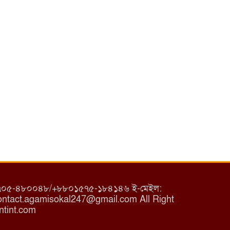
৮০১৭০৫-৪৮০০৪৮/+৮৮০১৫৭৫-১৮৪১৪৬ ই-মেইল:
tact.agamisokal247@gmail.com All Right
ntint.com