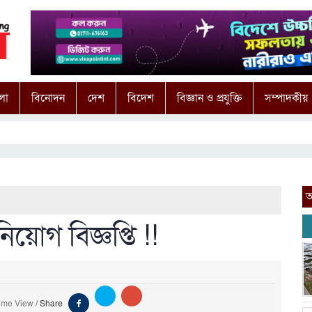
লা
বিনোদন
দেশ
বিদেশ
বিজ্ঞান ও প্রযুক্তি
সম্পাদকীয়
আ
িয়োগ বিজ্ঞপ্তি !!
ime View
/
Share