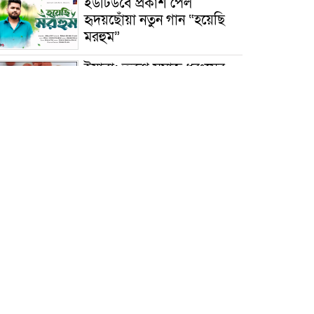
ইউটিউবে প্রকাশ পেল
হৃদয়ছোঁয়া নতুন গান “হয়েছি
মরহুম”
ইয়াবা: তরুণ সমাজ ধ্বংসের
ভয়ংকর মরণ নেশা
মাধবপুরে কমিউনিটি ক্লিনিকে
অনিয়মের অভিযোগ
রাজবাড়ী: বালিয়াকান্দিতে
কিশোরীর ঝুলন্ত মরদেহ উদ্ধার
ব্রাহ্মণবাড়িয়া: নাসিরনগরের
মাদ্রাসায় দুর্নীতির অভিযোগ