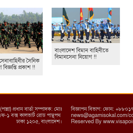
বাংলাদেশ বিমান বাহিনীতে
বিমানসেনা নিয়োগ !!
সেনাবাহিনীর সৈনিক
িজ্ঞপ্তি প্রকাশ !!
্না) প্রধান বার্তা সম্পাদক: মোঃ
বিজ্ঞাপন বিভাগ: ফোন: +৮
/এফ-১ বক্স কালভার্ট রোড পান্থপথ
news@agamisokal.com/con
ঢাকা ১২০৫, বাংলাদেশ।
Reserved By www.visapoi