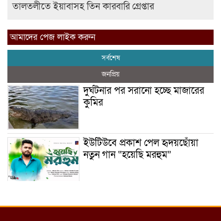
তালতলীতে ইয়াবাসহ তিন কারবারি গ্রেপ্তার
আমাদের পেজ লাইক করুন
সর্বশেষ
জনপ্রিয়
দুর্ঘটনার পর সরানো হচ্ছে মাজারের
কুমির
ইউটিউবে প্রকাশ পেল হৃদয়ছোঁয়া
নতুন গান “হয়েছি মরহুম”
ইয়াবা: তরুণ সমাজ ধ্বংসের ভয়ংকর
মরণ নেশা