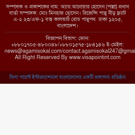
সম্পাদক ও প্রকাশকের নাম: অ্যাড.আনোয়ার হোসেন (পান্না) প্রধান
বার্তা সম্পাদক: মোঃ মিনহাজ হোসেন। রিজেন্সি পান্থ নীড় ফ্ল্যাট
এ-২ ২৩/এফ-১ বক্স কালভার্ট রোড পান্থপথ ঢাকা ১২০৫,
মাধবপুরে কমিউনিটি ক্লিনিকে
বাংলাদেশ।
অনিয়মের অভিযোগ
বিজ্ঞাপন বিভাগ: ফোন:
+৮৮০১৭০৫-৪৮০০৪৮/+৮৮০১৫৭৫-১৮৪১৪৬ ই-মেইল:
news@agamisokal.com/contact.agamisokal247@gmai
রাজবাড়ী: বালিয়াকান্দিতে কিশোরীর
All Right Reserved By www.visapointint.com
ঝুলন্ত মরদেহ উদ্ধার
ভিসা পয়েন্ট ইন্টারন্যাশনাল বাংলাদেশের একটি প্রকাশনা প্রতিষ্ঠান
ব্রাহ্মণবাড়িয়া: নাসিরনগরের মাদ্রাসায়
দুর্নীতির অভিযোগ
মুন্সিগঞ্জ: খালেদা জিয়ার সুস্থতা
কামনায় দোয়া মাহফিল