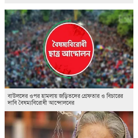
বাউলদের ওপর হামলায় জড়িতদের গ্রেফতার ও বিচারের
দাবি বৈষম্যবিরোধী আন্দোলনের