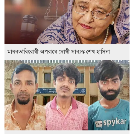
মানবতাবিরোধী অপরাধে দোষী সাব্যস্ত শেখ হাসিনা