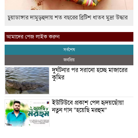
চুয়াডাঙ্গার দামুড়হুদায় শত বছরের ব্রিটিশ ধাতব মুদ্রা উদ্ধার
আমাদের পেজ লাইক করুন
সর্বশেষ
জনপ্রিয়
দুর্ঘটনার পর সরানো হচ্ছে মাজারের
কুমির
ইউটিউবে প্রকাশ পেল হৃদয়ছোঁয়া
নতুন গান “হয়েছি মরহুম”
ইয়াবা: তরুণ সমাজ ধ্বংসের ভয়ংকর