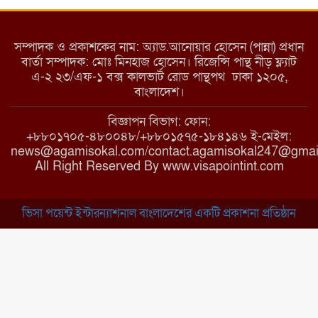
মরণ নেশা
সম্পাদক ও প্রকাশকের নাম: অ্যাড.আনোয়ার হোসেন (পান্না) প্রধান
বার্তা সম্পাদক: মোঃ মিনহাজ হোসেন। রিজেন্সি পান্থ নীড় ফ্ল্যাট
এ-২ ২৩/এফ-১ বক্স কালভার্ট রোড পান্থপথ ঢাকা ১২০৫,
মাধবপুরে কমিউনিটি ক্লিনিকে
বাংলাদেশ।
অনিয়মের অভিযোগ
বিজ্ঞাপন বিভাগ: ফোন:
+৮৮০১৭০৫-৪৮০০৪৮/+৮৮০১৫৭৫-১৮৪১৪৬ ই-মেইল:
news@agamisokal.com/contact.agamisokal247@gmai
রাজবাড়ী: বালিয়াকান্দিতে কিশোরীর
All Right Reserved By www.visapointint.com
ঝুলন্ত মরদেহ উদ্ধার
ভিসা পয়েন্ট ইন্টারন্যাশনাল বাংলাদেশের একটি প্রকাশনা প্রতিষ্ঠান
ব্রাহ্মণবাড়িয়া: নাসিরনগরের মাদ্রাসায়
দুর্নীতির অভিযোগ
মুন্সিগঞ্জ: খালেদা জিয়ার সুস্থতা