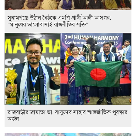
সুনামগঞ্জে উঠান বৈঠকে এমপি প্রার্থী আলী আসগর:
“মানুষের ভালোবাসাই রাজনীতির শক্তি”
রাজবাড়ীর জামাতা ডা. বাসুদেব সাহার আন্তর্জাতিক পুরস্কার
অর্জন