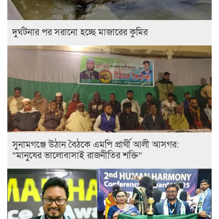
দুর্ঘটনার পর সরানো হচ্ছে মাজারের কুমির
সুনামগঞ্জে উঠান বৈঠকে এমপি প্রার্থী আলী আসগর:
“মানুষের ভালোবাসাই রাজনীতির শক্তি”