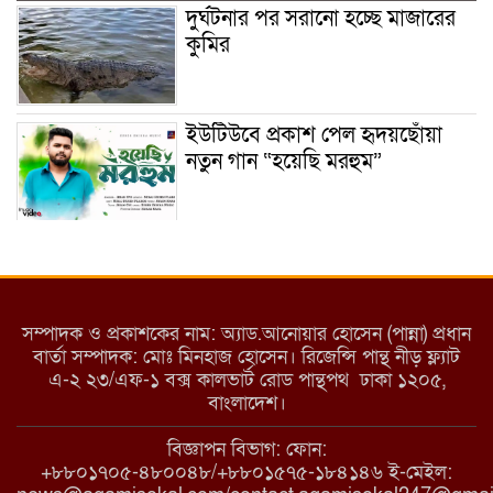
দুর্ঘটনার পর সরানো হচ্ছে মাজারের
কুমির
ইউটিউবে প্রকাশ পেল হৃদয়ছোঁয়া
নতুন গান “হয়েছি মরহুম”
ইয়াবা: তরুণ সমাজ ধ্বংসের ভয়ংকর
মরণ নেশা
সম্পাদক ও প্রকাশকের নাম: অ্যাড.আনোয়ার হোসেন (পান্না) প্রধান
বার্তা সম্পাদক: মোঃ মিনহাজ হোসেন। রিজেন্সি পান্থ নীড় ফ্ল্যাট
এ-২ ২৩/এফ-১ বক্স কালভার্ট রোড পান্থপথ ঢাকা ১২০৫,
মাধবপুরে কমিউনিটি ক্লিনিকে
বাংলাদেশ।
অনিয়মের অভিযোগ
বিজ্ঞাপন বিভাগ: ফোন:
+৮৮০১৭০৫-৪৮০০৪৮/+৮৮০১৫৭৫-১৮৪১৪৬ ই-মেইল: