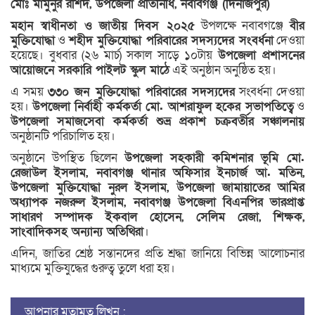
মোঃ মামুনুর রশিদ, উপজেলা প্রতিনিধি, নবাবগঞ্জ (দিনাজপুর)
মহান স্বাধীনতা ও জাতীয় দিবস ২০২৫
উপলক্ষে নবাবগঞ্জে
বীর
মুক্তিযোদ্ধা
ও
শহীদ মুক্তিযোদ্ধা পরিবারের সদস্যদের সংবর্ধনা
দেওয়া
হয়েছে। বুধবার (২৬ মার্চ) সকাল সাড়ে ১০টায়
উপজেলা প্রশাসনের
আয়োজনে সরকারি পাইলট স্কুল মাঠে
এই অনুষ্ঠান অনুষ্ঠিত হয়।
এ সময়
৩৩০ জন মুক্তিযোদ্ধা পরিবারের সদস্যদের
সংবর্ধনা দেওয়া
হয়।
উপজেলা নির্বাহী কর্মকর্তা মো. আশরাফুল হকের সভাপতিত্বে
ও
উপজেলা সমাজসেবা কর্মকর্তা শুভ্র প্রকাশ চক্রবর্তীর সঞ্চালনায়
অনুষ্ঠানটি পরিচালিত হয়।
অনুষ্ঠানে উপস্থিত ছিলেন
উপজেলা সহকারী কমিশনার ভূমি মো.
রেজাউল ইসলাম, নবাবগঞ্জ থানার অফিসার ইনচার্জ আ. মতিন,
উপজেলা মুক্তিযোদ্ধা নুরল ইসলাম, উপজেলা জামায়াতের আমির
অধ্যাপক নজরুল ইসলাম, নবাবগঞ্জ উপজেলা বিএনপির ভারপ্রাপ্ত
সাধারণ সম্পাদক ইকবাল হোসেন, সেলিম রেজা, শিক্ষক,
সাংবাদিকসহ অন্যান্য অতিথিরা
।
এদিন, জাতির শ্রেষ্ঠ সন্তানদের প্রতি শ্রদ্ধা জানিয়ে বিভিন্ন আলোচনার
মাধ্যমে মুক্তিযুদ্ধের গুরুত্ব তুলে ধরা হয়।
আপনার মতামত লিখুন :