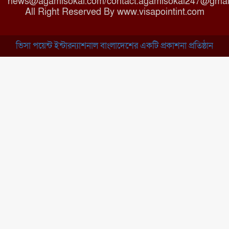
news@agamisokal.com/contact.agamisokal247@gmai
রাজবাড়ী: বালিয়াকান্দিতে কিশোরীর
All Right Reserved By www.visapointint.com
ঝুলন্ত মরদেহ উদ্ধার
ভিসা পয়েন্ট ইন্টারন্যাশনাল বাংলাদেশের একটি প্রকাশনা প্রতিষ্ঠান
ব্রাহ্মণবাড়িয়া: নাসিরনগরের মাদ্রাসায়
দুর্নীতির অভিযোগ
মুন্সিগঞ্জ: খালেদা জিয়ার সুস্থতা
কামনায় দোয়া মাহফিল
চাঁপাইনবাবগঞ্জ: সরকারি কলেজ
মাঠে ইসিপি উদ্যোক্তা মেলা