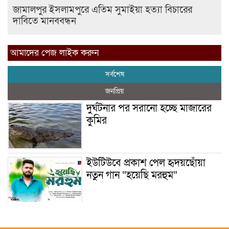
জামালপুর ইসলামপুরে এতিম সুমাইয়া হত্যা বিচারের
দাবিতে মানববন্ধন
আমাদের পেজ লাইক করুন
সর্বশেষ
জনপ্রিয়
দুর্ঘটনার পর সরানো হচ্ছে মাজারের
কুমির
ইউটিউবে প্রকাশ পেল হৃদয়ছোঁয়া
নতুন গান “হয়েছি মরহুম”
ইয়াবা: তরুণ সমাজ ধ্বংসের ভয়ংকর