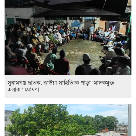
সুনামগঞ্জ ছাতক: জাউয়া সাহিত্যিক পাড়া ‘মাদকমুক্ত
এলাকা’ ঘোষণা