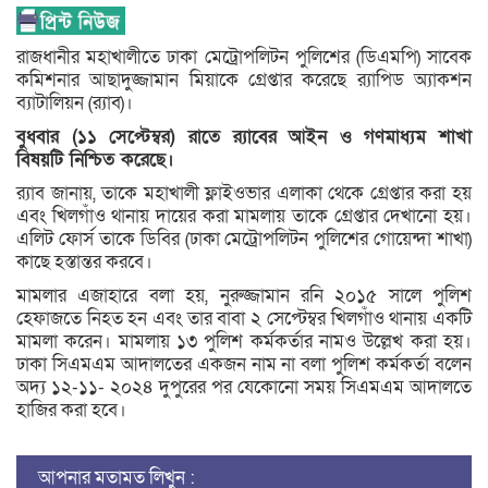
রাজধানীর মহাখালীতে ঢাকা মেট্রোপলিটন পুলিশের (ডিএমপি) সাবেক
কমিশনার আছাদুজ্জামান মিয়াকে গ্রেপ্তার করেছে র‌্যাপিড অ্যাকশন
ব্যাটালিয়ন (র‌্যাব)।
বুধবার (১১ সেপ্টেম্বর) রাতে র‌্যাবের আইন ও গণমাধ্যম শাখা
বিষয়টি নিশ্চিত করেছে।
র‌্যাব জানায়, তাকে মহাখালী ফ্লাইওভার এলাকা থেকে গ্রেপ্তার করা হয়
এবং খিলগাঁও থানায় দায়ের করা মামলায় তাকে গ্রেপ্তার দেখানো হয়।
এলিট ফোর্স তাকে ডিবির (ঢাকা মেট্রোপলিটন পুলিশের গোয়েন্দা শাখা)
কাছে হস্তান্তর করবে।
মামলার এজাহারে বলা হয়, নুরুজ্জামান রনি ২০১৫ সালে পুলিশ
হেফাজতে নিহত হন এবং তার বাবা ২ সেপ্টেম্বর খিলগাঁও থানায় একটি
মামলা করেন। মামলায় ১৩ পুলিশ কর্মকর্তার নামও উল্লেখ করা হয়।
ঢাকা সিএমএম আদালতের একজন নাম না বলা পুলিশ কর্মকর্তা বলেন
অদ্য ১২-১১- ২০২৪ দুপুরের পর যেকোনো সময় সিএমএম আদালতে
হাজির করা হবে।
আপনার মতামত লিখুন :