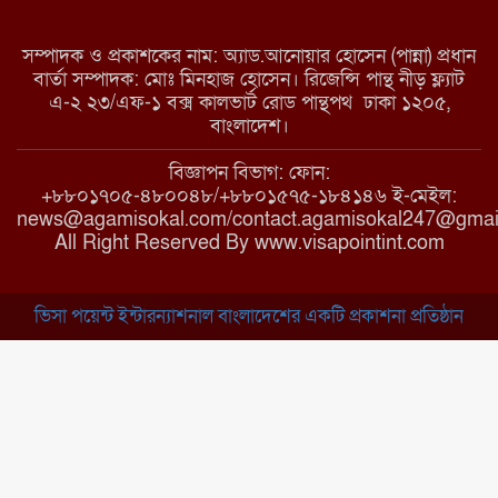
মরণ নেশা
সম্পাদক ও প্রকাশকের নাম: অ্যাড.আনোয়ার হোসেন (পান্না) প্রধান
বার্তা সম্পাদক: মোঃ মিনহাজ হোসেন। রিজেন্সি পান্থ নীড় ফ্ল্যাট
এ-২ ২৩/এফ-১ বক্স কালভার্ট রোড পান্থপথ ঢাকা ১২০৫,
মাধবপুরে কমিউনিটি ক্লিনিকে
বাংলাদেশ।
অনিয়মের অভিযোগ
বিজ্ঞাপন বিভাগ: ফোন:
+৮৮০১৭০৫-৪৮০০৪৮/+৮৮০১৫৭৫-১৮৪১৪৬ ই-মেইল:
news@agamisokal.com/contact.agamisokal247@gmai
রাজবাড়ী: বালিয়াকান্দিতে কিশোরীর
All Right Reserved By www.visapointint.com
ঝুলন্ত মরদেহ উদ্ধার
ভিসা পয়েন্ট ইন্টারন্যাশনাল বাংলাদেশের একটি প্রকাশনা প্রতিষ্ঠান
ব্রাহ্মণবাড়িয়া: নাসিরনগরের মাদ্রাসায়
দুর্নীতির অভিযোগ
মুন্সিগঞ্জ: খালেদা জিয়ার সুস্থতা