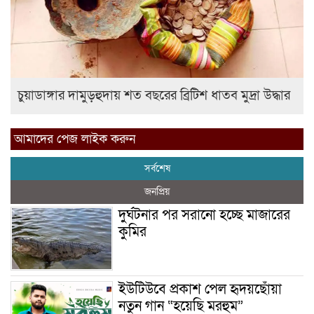
চুয়াডাঙ্গার দামুড়হুদায় শত বছরের ব্রিটিশ ধাতব মুদ্রা উদ্ধার
আমাদের পেজ লাইক করুন
সর্বশেষ
জনপ্রিয়
দুর্ঘটনার পর সরানো হচ্ছে মাজারের
কুমির
ইউটিউবে প্রকাশ পেল হৃদয়ছোঁয়া
নতুন গান “হয়েছি মরহুম”