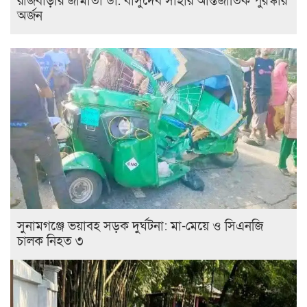
রাজবাড়ীর জামাতা ডা. বাসুদেব সাহার আন্তর্জাতিক পুরস্কার
অর্জন
সুনামগঞ্জে ভয়াবহ সড়ক দুর্ঘটনা: মা-মেয়ে ও সিএনজি
চালক নিহত ৩