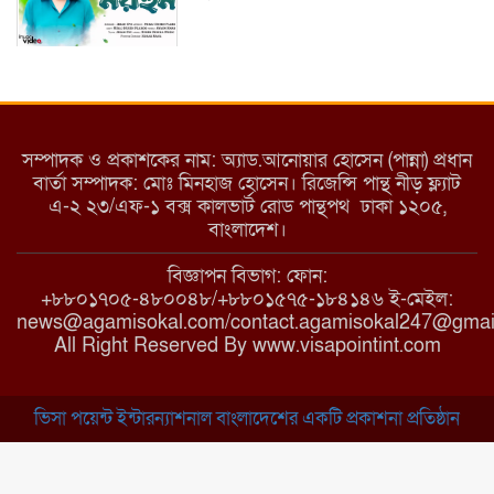
ইয়াবা: তরুণ সমাজ ধ্বংসের ভয়ংকর
মরণ নেশা
সম্পাদক ও প্রকাশকের নাম: অ্যাড.আনোয়ার হোসেন (পান্না) প্রধান
বার্তা সম্পাদক: মোঃ মিনহাজ হোসেন। রিজেন্সি পান্থ নীড় ফ্ল্যাট
এ-২ ২৩/এফ-১ বক্স কালভার্ট রোড পান্থপথ ঢাকা ১২০৫,
মাধবপুরে কমিউনিটি ক্লিনিকে
বাংলাদেশ।
অনিয়মের অভিযোগ
বিজ্ঞাপন বিভাগ: ফোন:
+৮৮০১৭০৫-৪৮০০৪৮/+৮৮০১৫৭৫-১৮৪১৪৬ ই-মেইল:
news@agamisokal.com/contact.agamisokal247@gmai
রাজবাড়ী: বালিয়াকান্দিতে কিশোরীর
All Right Reserved By www.visapointint.com
ঝুলন্ত মরদেহ উদ্ধার
ভিসা পয়েন্ট ইন্টারন্যাশনাল বাংলাদেশের একটি প্রকাশনা প্রতিষ্ঠান
ব্রাহ্মণবাড়িয়া: নাসিরনগরের মাদ্রাসায়
দুর্নীতির অভিযোগ