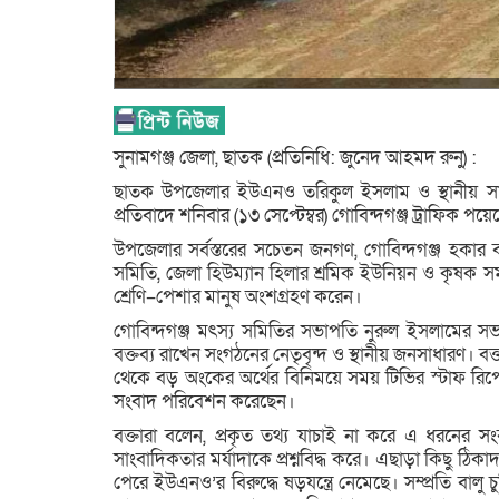
সুনামগঞ্জ জেলা, ছাতক (প্রতিনিধি: জুনেদ আহমদ রুনু) :
ছাতক উপজেলার ইউএনও তরিকুল ইসলাম ও স্থানীয় সাংবাদ
প্রতিবাদে শনিবার (১৩ সেপ্টেম্বর) গোবিন্দগঞ্জ ট্রাফিক পয়ে
উপজেলার সর্বস্তরের সচেতন জনগণ, গোবিন্দগঞ্জ হকার ব্
সমিতি, জেলা হিউম্যান হিলার শ্রমিক ইউনিয়ন ও কৃষক সমাজ
শ্রেণি–পেশার মানুষ অংশগ্রহণ করেন।
গোবিন্দগঞ্জ মৎস্য সমিতির সভাপতি নুরুল ইসলামের সভা
বক্তব্য রাখেন সংগঠনের নেতৃবৃন্দ ও স্থানীয় জনসাধারণ। ব
থেকে বড় অংকের অর্থের বিনিময়ে সময় টিভির স্টাফ র
সংবাদ পরিবেশন করেছেন।
বক্তারা বলেন, প্রকৃত তথ্য যাচাই না করে এ ধরনের সং
সাংবাদিকতার মর্যাদাকে প্রশ্নবিদ্ধ করে। এছাড়া কিছু ঠি
পেরে ইউএনও’র বিরুদ্ধে ষড়যন্ত্রে নেমেছে। সম্প্রতি বাল