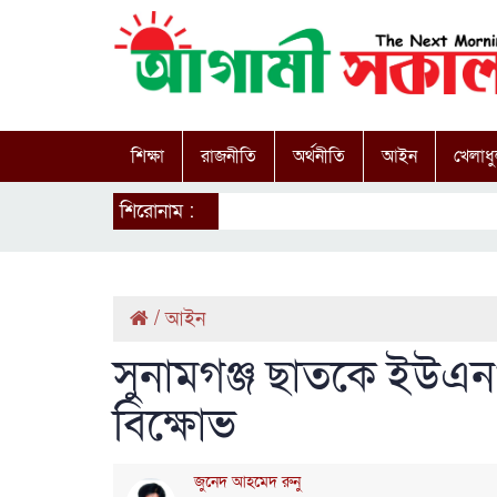
শিক্ষা
রাজনীতি
অর্থনীতি
আইন
খেলাধু
শিরোনাম :
/
আইন
সুনামগঞ্জ ছাতকে ইউএনও
বিক্ষোভ
জুনেদ আহমেদ রুনু