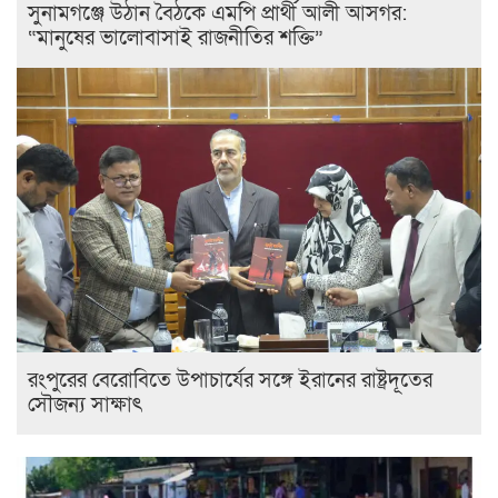
সুনামগঞ্জে উঠান বৈঠকে এমপি প্রার্থী আলী আসগর:
“মানুষের ভালোবাসাই রাজনীতির শক্তি”
রংপুরের বেরোবিতে উপাচার্যের সঙ্গে ইরানের রাষ্ট্রদূতের
সৌজন্য সাক্ষাৎ