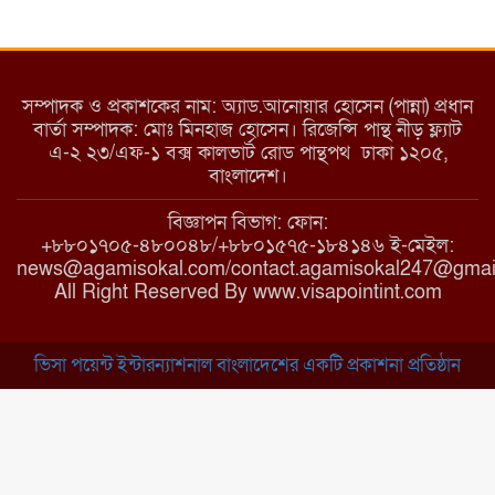
ইয়াবা: তরুণ সমাজ ধ্বংসের ভয়ংকর
মরণ নেশা
সম্পাদক ও প্রকাশকের নাম: অ্যাড.আনোয়ার হোসেন (পান্না) প্রধান
বার্তা সম্পাদক: মোঃ মিনহাজ হোসেন। রিজেন্সি পান্থ নীড় ফ্ল্যাট
এ-২ ২৩/এফ-১ বক্স কালভার্ট রোড পান্থপথ ঢাকা ১২০৫,
মাধবপুরে কমিউনিটি ক্লিনিকে
বাংলাদেশ।
অনিয়মের অভিযোগ
বিজ্ঞাপন বিভাগ: ফোন:
+৮৮০১৭০৫-৪৮০০৪৮/+৮৮০১৫৭৫-১৮৪১৪৬ ই-মেইল:
news@agamisokal.com/contact.agamisokal247@gmai
রাজবাড়ী: বালিয়াকান্দিতে কিশোরীর
All Right Reserved By www.visapointint.com
ঝুলন্ত মরদেহ উদ্ধার
ভিসা পয়েন্ট ইন্টারন্যাশনাল বাংলাদেশের একটি প্রকাশনা প্রতিষ্ঠান
ব্রাহ্মণবাড়িয়া: নাসিরনগরের মাদ্রাসায়
দুর্নীতির অভিযোগ