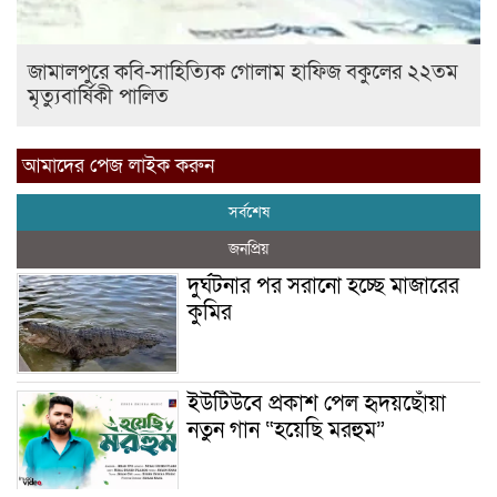
জামালপুরে কবি-সাহিত্যিক গোলাম হাফিজ বকুলের ২২তম
মৃত্যুবার্ষিকী পালিত
আমাদের পেজ লাইক করুন
সর্বশেষ
জনপ্রিয়
দুর্ঘটনার পর সরানো হচ্ছে মাজারের
কুমির
ইউটিউবে প্রকাশ পেল হৃদয়ছোঁয়া
নতুন গান “হয়েছি মরহুম”